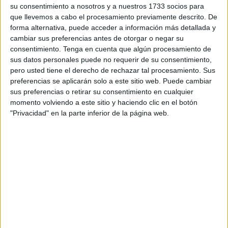
Gobierno
, Salvadora Mateos, para analizar la situación en
su consentimiento a nosotros y a nuestros 1733 socios para
la que se encuentran los centros sanitarios de Ceuta, entre
que llevemos a cabo el procesamiento previamente descrito. De
forma alternativa, puede acceder a información más detallada y
los que se ha destacado el nuevo Servicio de Urgencias
cambiar sus preferencias antes de otorgar o negar su
del SUAP, que en el mes de mayo estará operativo, y el
consentimiento.
Tenga en cuenta que algún procesamiento de
nuevo centro de salud del Tarajal, que podrá estar listo
sus datos personales puede no requerir de su consentimiento,
para el primer trimestre del 2022.
pero usted tiene el derecho de rechazar tal procesamiento. Sus
preferencias se aplicarán solo a este sitio web. Puede cambiar
La delegada del Gobierno ha trasladado al Ingesa el
sus preferencias o retirar su consentimiento en cualquier
reconocimiento por llevar a cabo estos nuevos proyectos
momento volviendo a este sitio y haciendo clic en el botón
"Privacidad" en la parte inferior de la página web.
que harán mejorar la calidad asistencial de Ceuta y que
repercutirán de manera directa en todos los usuarios.
Jesús Lopera ha transmitido a la delegada que los
proyectos se están realizando de manera adecuada y que
"tenemos como visión garantizar y desarrollar todos los
proyectos y obras necesarias para mejorar
progresivamente la atención prestada, con el objeto de
garantizar como mínimo los mismos niveles de calidad y