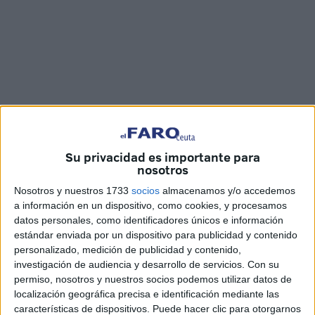
Su privacidad es importante para
nosotros
Imagen cedida
Nosotros y nuestros 1733
socios
almacenamos y/o accedemos
a información en un dispositivo, como cookies, y procesamos
datos personales, como identificadores únicos e información
estándar enviada por un dispositivo para publicidad y contenido
El director territorial del
Ingesa
en Ceuta, Jesús Lopera, y
personalizado, medición de publicidad y contenido,
la arquitecta del Ingesa y jefa del área de estudios y
investigación de audiencia y desarrollo de servicios.
Con su
permiso, nosotros y nuestros socios podemos utilizar datos de
proyectos del Ingesa, Cayetana Aguirre, han mantenido
localización geográfica precisa e identificación mediante las
una reunión esta mañana de viernes con la delegada del
características de dispositivos. Puede hacer clic para otorgarnos