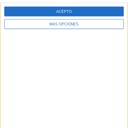
ACEPTO
MÁS OPCIONES
Tags:
Delegación del Gobierno
Hospital
Related
Posts
Solidaridad carga contra la gestión del
Ingesa tras la crisis en Ceuta: "Los
sanitarios han sido abandonados"
HACE 2 HORAS
Disparos en el Príncipe y un herido por
arma blanca
HACE 12 HORAS
La Ciudad pide un plan específico de