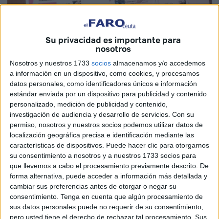
Su privacidad es importante para
nosotros
Nosotros y nuestros 1733
socios
almacenamos y/o accedemos
a información en un dispositivo, como cookies, y procesamos
datos personales, como identificadores únicos e información
estándar enviada por un dispositivo para publicidad y contenido
personalizado, medición de publicidad y contenido,
Un año más Ceuta dedica una semana completa para
investigación de audiencia y desarrollo de servicios.
Con su
darle visibilidad a un sector que lo merece y que
permiso, nosotros y nuestros socios podemos utilizar datos de
diariamente lucha por la igualdad de derechos y
localización geográfica precisa e identificación mediante las
características de dispositivos. Puede hacer clic para otorgarnos
oportunidades. La meta es la disposición de un entorno
su consentimiento a nosotros y a nuestros 1733 socios para
físico adecuado, de servicios eficientes, de actividades al
que llevemos a cabo el procesamiento previamente descrito. De
alcance, además de información suficiente para hacer
forma alternativa, puede acceder a información más detallada y
respetar sus derechos al tiempo de cumplir con sus
cambiar sus preferencias antes de otorgar o negar su
consentimiento.
Tenga en cuenta que algún procesamiento de
deberes.
sus datos personales puede no requerir de su consentimiento,
pero usted tiene el derecho de rechazar tal procesamiento. Sus