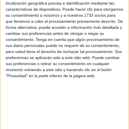
localización geográfica precisa e identificación mediante las
características de dispositivos. Puede hacer clic para otorgarnos
La
Dirección General de la Meteorología (DGM)
ha
su consentimiento a nosotros y a nuestros 1733 socios para
informado de que gran parte del país estará afectada
que llevemos a cabo el procesamiento previamente descrito. De
durante esta semana por
temperaturas extremas que
forma alternativa, puede acceder a información más detallada y
podrían alcanzar entre los 40 y los 44 grados
cambiar sus preferencias antes de otorgar o negar su
consentimiento.
Tenga en cuenta que algún procesamiento de
centígrados
, especialmente en las regiones del sur y del
sus datos personales puede no requerir de su consentimiento,
sureste.
pero usted tiene el derecho de rechazar tal procesamiento. Sus
preferencias se aplicarán solo a este sitio web. Puede cambiar
Según las previsiones meteorológicas, las zonas del
sus preferencias o retirar su consentimiento en cualquier
interior registrarán valores que oscilarán entre los
35 y los
momento volviendo a este sitio y haciendo clic en el botón
40 grados
, mientras que las áreas costeras
"Privacidad" en la parte inferior de la página web.
experimentarán temperaturas más moderadas gracias a la
influencia de la brisa marina.
Este nuevo
episodio de calor
llega acompañado de
fuertes rachas de viento
, una situación que también está
teniendo consecuencias en el estado del mar y en la
seguridad de las playas.