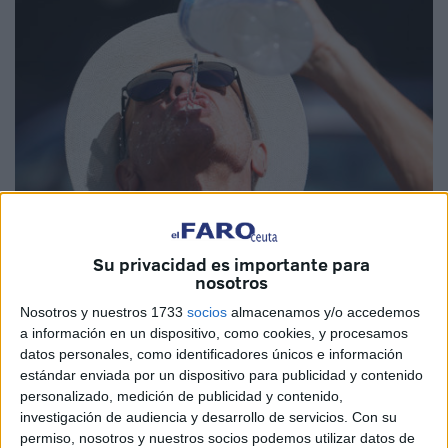
EFE
Su privacidad es importante para
nosotros
Imagen de archivo
Nosotros y nuestros 1733
socios
almacenamos y/o accedemos
a información en un dispositivo, como cookies, y procesamos
datos personales, como identificadores únicos e información
estándar enviada por un dispositivo para publicidad y contenido
Marruecos
vuelve a enfrentarse a un
episodio de calor
personalizado, medición de publicidad y contenido,
intenso
apenas unos días después de cerrar un mes de
investigación de audiencia y desarrollo de servicios.
Con su
permiso, nosotros y nuestros socios podemos utilizar datos de
mayo marcado por varias olas de calor.