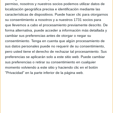
permiso, nosotros y nuestros socios podemos utilizar datos de
España se enfrenta a un escenario meteorológico
localización geográfica precisa e identificación mediante las
características de dispositivos. Puede hacer clic para otorgarnos
excepcional en este cierre del mes de mayo, con una
su consentimiento a nosotros y a nuestros 1731 socios para
transición hacia la época estival marcada por temperaturas
que llevemos a cabo el procesamiento previamente descrito. De
que desafían los registros históricos.
forma alternativa, puede acceder a información más detallada y
cambiar sus preferencias antes de otorgar o negar su
Según los últimos datos de la
Agencia Estatal de
consentimiento.
Tenga en cuenta que algún procesamiento de
Meteorología
, el país está atravesando un episodio de
sus datos personales puede no requerir de su consentimiento,
pero usted tiene el derecho de rechazar tal procesamiento. Sus
calor anómalo
que no solo afecta a la Península Ibérica,
preferencias se aplicarán solo a este sitio web. Puede cambiar
sino que se extiende por gran parte de Europa Occidental.
sus preferencias o retirar su consentimiento en cualquier
momento volviendo a este sitio y haciendo clic en el botón
Este fenómeno, caracterizado por valores propios de pleno
"Privacidad" en la parte inferior de la página web.
verano, está batiendo récords de temperaturas máximas y
mínimas en numerosas estaciones meteorológicas.