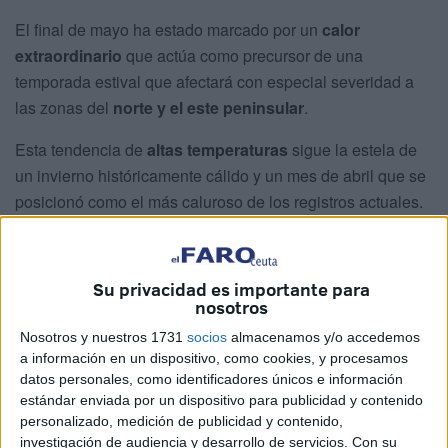
El final de mayo ha estado marcado por un
calor
extraordinario
que actúa como precursor de una
temporada estival que afectará con especial severidad a
las zonas del
norte y el este peninsular
.
Esta tendencia de
altas temperaturas
sigue la estela de
un invierno históricamente cálido y un mes de abril que se
posicionó como el más caluroso de los registros actuales.
Si bien los meteorólogos prevén que puedan ocurrir
breves períodos de alivio térmico, la previsión general
Su privacidad es importante para
apunta a un
verano extremadamente caluroso
,
nosotros
consolidando un patrón de
clima anómalo
que sitúa a
Nosotros y nuestros 1731
socios
almacenamos y/o accedemos
este año entre los más cálidos de las últimas décadas.
a información en un dispositivo, como cookies, y procesamos
datos personales, como identificadores únicos e información
Lo que se espera los últimos días de
estándar enviada por un dispositivo para publicidad y contenido
personalizado, medición de publicidad y contenido,
mayo
investigación de audiencia y desarrollo de servicios.
Con su