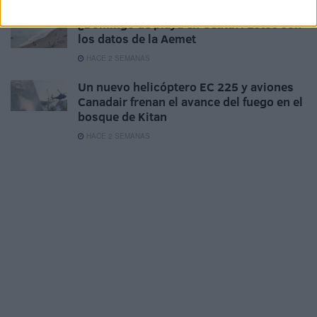
¿Domingo de playa en Ceuta?: Estos son
los datos de la Aemet
HACE 2 SEMANAS
Un nuevo helicóptero EC 225 y aviones
Canadair frenan el avance del fuego en el
bosque de Kitan
HACE 2 SEMANAS