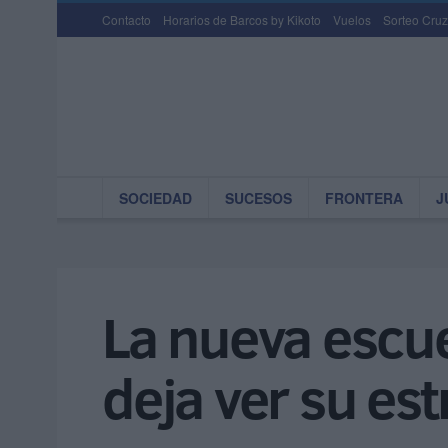
Contacto
Horarios de Barcos by Kikoto
Vuelos
Sorteo Cruz
SOCIEDAD
SUCESOS
FRONTERA
J
La nueva escue
deja ver su es