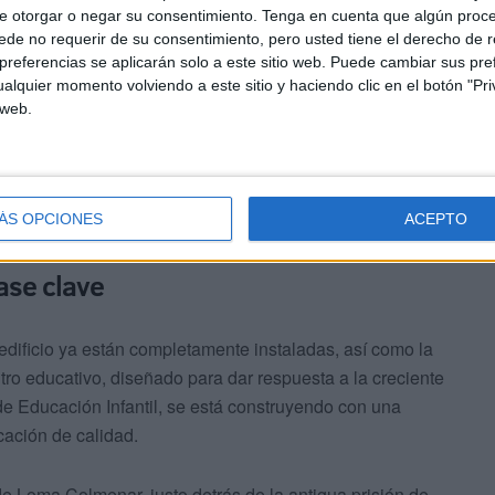
do sus esfuerzos en consolidar cada una de las plantas
e otorgar o negar su consentimiento.
Tenga en cuenta que algún proc
ación de las
columnas
y la instalación de los sistemas de
de no requerir de su consentimiento, pero usted tiene el derecho de r
volumen y la distribución del centro, evidenciando cómo
referencias se aplicarán solo a este sitio web. Puede cambiar sus pref
alquier momento volviendo a este sitio y haciendo clic en el botón "Pri
 web.
ÁS OPCIONES
ACEPTO
fase clave
edificio ya están completamente instaladas, así como la
ntro educativo, diseñado para dar respuesta a la creciente
 de Educación Infantil, se está construyendo con una
cación de calidad.
e Loma Colmenar, justo detrás de la antigua prisión de