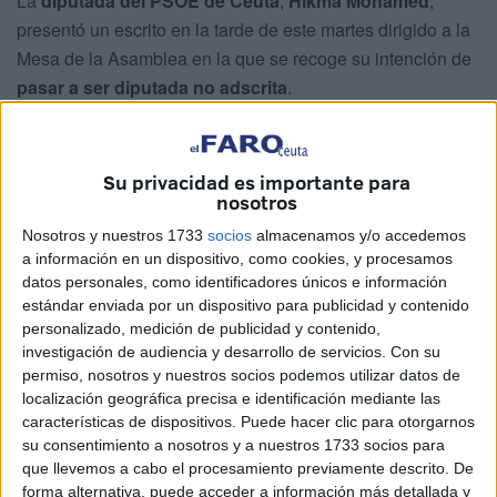
La
diputada del PSOE de Ceuta
,
Hikma Mohamed
,
presentó un escrito en la tarde de este martes dirigido a la
Mesa de la Asamblea en la que se recoge su intención de
pasar a ser diputada no adscrita
.
Rompe con el partido
y se suma a la hilera de diputados
no adscritos que encarnan los exsocialistas Nabil Rahal y
Su privacidad es importante para
Fidda Mustafa, además de la ex de Vox, Teresa López.
nosotros
Así lo han confirmado fuentes conocedoras del contenido
Nosotros y nuestros 1733
socios
almacenamos y/o accedemos
a información en un dispositivo, como cookies, y procesamos
de dicho escrito a
El Faro
. A ese documento se le dio
datos personales, como identificadores únicos e información
notificación en la misma tarde de este martes
después de
estándar enviada por un dispositivo para publicidad y contenido
la sesión de control al Gobierno
y la celebración de
personalizado, medición de publicidad y contenido,
juntas generales de las distintas sociedades para cambiar
investigación de audiencia y desarrollo de servicios.
Con su
permiso, nosotros y nuestros socios podemos utilizar datos de
representantes del PSOE y Vox.
localización geográfica precisa e identificación mediante las
características de dispositivos. Puede hacer clic para otorgarnos
En el mismo, Mohamed pone en conocimiento de la Mesa
su consentimiento a nosotros y a nuestros 1733 socios para
que abandona el Grupo Socialista con el que concurrió las
que llevemos a cabo el procesamiento previamente descrito. De
pasadas elecciones por
motivos personales
.
forma alternativa, puede acceder a información más detallada y