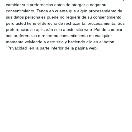
cambiar sus preferencias antes de otorgar o negar su
Una decisión que tiene sus
consentimiento.
Tenga en cuenta que algún procesamiento de
sus datos personales puede no requerir de su consentimiento,
antecedentes
pero usted tiene el derecho de rechazar tal procesamiento. Sus
preferencias se aplicarán solo a este sitio web. Puede cambiar
sus preferencias o retirar su consentimiento en cualquier
La marcha de Hikma Mohamed no es casual, tampoco
momento volviendo a este sitio y haciendo clic en el botón
debe sorprender dentro de las filas del PSOE, toda vez
"Privacidad" en la parte inferior de la página web.
que existe
una tensión acumulada
desde los tiempos de
la Gestora que, lejos de cambiar con la llegada de Miguel
Ángel Pérez Triano como secretario general del partido, ha
aumentado.
En junio del año pasado
, Hikma Mohamed
abandonaba
la Gestora del PSOE
, comunicando su renuncia por
correo electrónico y negándose a seguir siendo miembro
de una entidad que se había presentado como “plural”,
pero que terminó reducida casi a un coto privado.
En ese periodo y hasta la celebración del Congreso, la