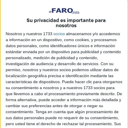
De aquello, dos meses después, queda bien poco de
plural y también de amplio.
Su privacidad es importante para
nosotros
En la tarde del pasado domingo, mediante un correo
electrónico, una de sus integrantes, la diputada del Grupo
Nosotros y nuestros 1733
socios
almacenamos y/o accedemos
a información en un dispositivo, como cookies, y procesamos
Parlamentario Socialista, Hikma Mohamed, presentaba su
datos personales, como identificadores únicos e información
renuncia a seguir en la Gestora.
estándar enviada por un dispositivo para publicidad y contenido
personalizado, medición de publicidad y contenido,
El 10 de junio, se conocía en plena asamblea de
investigación de audiencia y desarrollo de servicios.
Con su
militantes, que el exdirector provincial del
SEPE
, José
permiso, nosotros y nuestros socios podemos utilizar datos de
Simón, ya había abandonado dicho órgano.
localización geográfica precisa e identificación mediante las
características de dispositivos. Puede hacer clic para otorgarnos
Hoy, con Melchor León como presidente de esa Gestora,
su consentimiento a nosotros y a nuestros 1733 socios para
solo quedan como vocales el asesor de la delegada del
que llevemos a cabo el procesamiento previamente descrito. De
forma alternativa, puede acceder a información más detallada y
Gobierno, Gonzalo Sanz; el diputado del Grupo
cambiar sus preferencias antes de otorgar o negar su
Parlamentario Socialista, Sebastián Guerrero; Samia
consentimiento.
Tenga en cuenta que algún procesamiento de
Abdelkader y Sumaya Ahmed, exsecretarias de Educación
sus datos personales puede no requerir de su consentimiento,
e Igualdad, respectivamente, en la última etapa de
pero usted tiene el derecho de rechazar tal procesamiento. Sus