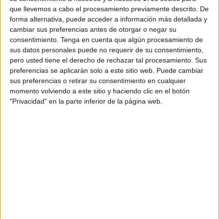
que llevemos a cabo el procesamiento previamente descrito. De
cubrir 4 plazas fijas y 15 fijas discontinuas de
policía
forma alternativa, puede acceder a información más detallada y
portuario
.
cambiar sus preferencias antes de otorgar o negar su
consentimiento.
Tenga en cuenta que algún procesamiento de
En cuanto al primer proceso selectivo, la entidad
sus datos personales puede no requerir de su consentimiento,
perteneciente al Ministerio de Transportes, Movilidad y
pero usted tiene el derecho de rechazar tal procesamiento. Sus
Agenda Urbana ha informado sobre el resultado de las
preferencias se aplicarán solo a este sitio web. Puede cambiar
sus preferencias o retirar su consentimiento en cualquier
notas de la prueba escrita de este concurso oposición. De
momento volviendo a este sitio y haciendo clic en el botón
los casi 150 aspirantes a estos puestos han sido 14 los
"Privacidad" en la parte inferior de la página web.
que han conseguido ser aptos en este examen y pelearán
por conseguir las plazas ofertadas por la Autoridad
Portuaria.
Consulte aquí las notas teóricas para la convocatoria
de administrativo
Asimismo, las personas interesadas en presentar alguna
alegación, reclamación o petición deberán dirigirse al
Tribunal en un plazo de dos días hábiles desde su