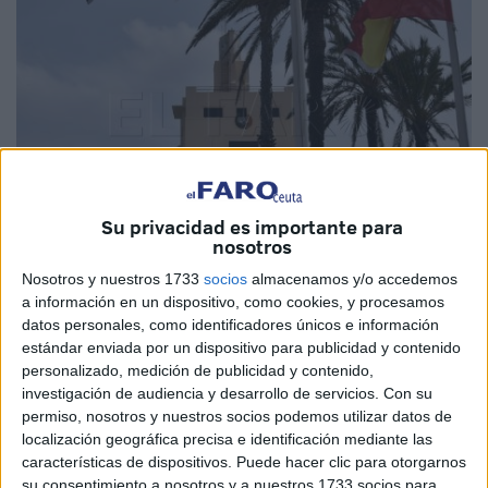
Su privacidad es importante para
nosotros
Nosotros y nuestros 1733
socios
almacenamos y/o accedemos
Imagen de archivo
a información en un dispositivo, como cookies, y procesamos
datos personales, como identificadores únicos e información
estándar enviada por un dispositivo para publicidad y contenido
personalizado, medición de publicidad y contenido,
investigación de audiencia y desarrollo de servicios.
Con su
La Autoridad Portuaria
de Ceuta ha dado a conocer las
permiso, nosotros y nuestros socios podemos utilizar datos de
notas del examen teórico para la convocatoria de
9 plazas
localización geográfica precisa e identificación mediante las
fijas
de administrativo en la entidad. Asimismo, también ha
características de dispositivos. Puede hacer clic para otorgarnos
realizado la propuesta de resolución de la oposición para
su consentimiento a nosotros y a nuestros 1733 socios para