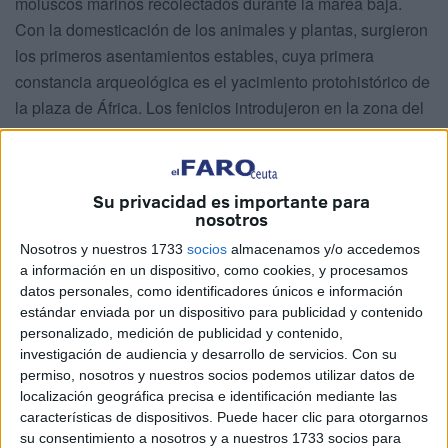
moluscos marinos recolectados durante la marea baja.
Con la domesticación de los animales y plantas, surgieron
los primeros asentamientos estables, cuya primera
constancia arqueológica es el yacimiento protohistórico de
la plaza de África. Los fenicios introdujeron en la zona del
Estrecho nuevas técnicas de pesca, como la almadraba, y
las salazones de pescado. Como es bien conocido, los
romanos, siempre atentos a las oportunidades de negocio,
Su privacidad es importante para
jalonaron las costas de ambas orillas del Estrecho con
nosotros
numerosas factorías dedicadas a la producción, a gran
Nosotros y nuestros 1733
socios
almacenamos y/o accedemos
escala, de salazones y salsas de pescado. Una de ellas,
a información en un dispositivo, como cookies, y procesamos
de notable importancia según ha ido desvelando la
datos personales, como identificadores únicos e información
arqueología, fue la de Septem Fratres.
estándar enviada por un dispositivo para publicidad y contenido
personalizado, medición de publicidad y contenido,
El sector pesquero siguió teniendo un gran peso en la
investigación de audiencia y desarrollo de servicios.
Con su
permiso, nosotros y nuestros socios podemos utilizar datos de
economía de la Ceuta medieval islámica. No sólo
localización geográfica precisa e identificación mediante las
siguieron calándose las almadrabas, sino que se amplió la
características de dispositivos. Puede hacer clic para otorgarnos
explotación de los recursos marinos al coral rojo, por el
su consentimiento a nosotros y a nuestros 1733 socios para