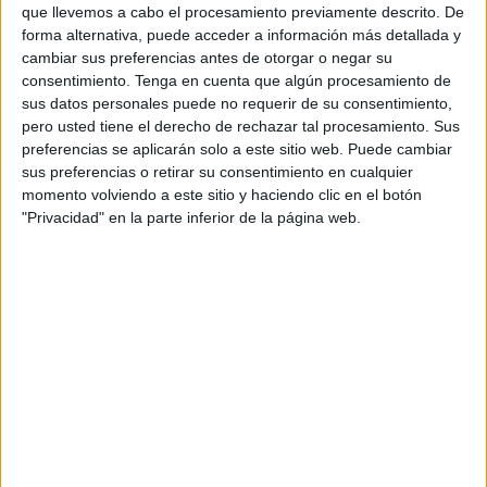
que Medina Sabta llegó a ser muy conocida en todo el
que llevemos a cabo el procesamiento previamente descrito. De
forma alternativa, puede acceder a información más detallada y
Mediterráneo. El investigador Mohamed Cherif, en su
cambiar sus preferencias antes de otorgar o negar su
trabajo “notes sur la peche maritime a Ceuta au “Moyen
consentimiento.
Tenga en cuenta que algún procesamiento de
Âge”, cita la referencia de Ibn Hawqal (siglo X) en la que
sus datos personales puede no requerir de su consentimiento,
comentaba la buena calidad del coral de Ceuta. Tanto es
pero usted tiene el derecho de rechazar tal procesamiento. Sus
preferencias se aplicarán solo a este sitio web. Puede cambiar
así que en algunas cartas marítimas de aquella época
sus preferencias o retirar su consentimiento en cualquier
designaban Ceuta con el apelativo de “isla del coral”. La
momento volviendo a este sitio y haciendo clic en el botón
explotación del coral debió interrumpirse durante el siglo
"Privacidad" en la parte inferior de la página web.
XIV por razones que ignoramos, aunque no es descartable
que la razón fuera la sobreexplotación de los bancos de
coral rojo.
Más allá de la utilización de los recursos marinos como
una fuente de riqueza, el pescado constituyó la base
fundamental de la alimentación para los habitantes de
Medina Sabta, algo lógico teniendo en cuenta su
abundancia y la escasez de legumbres y cereales
relacionada con la poca superficie agrícola con la que