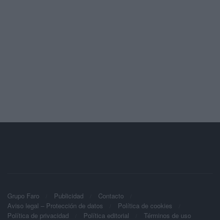
Grupo Faro
Publicidad
Contacto
Aviso legal – Protección de datos
Política de cookies
Política de privacidad
Política editorial
Términos de uso