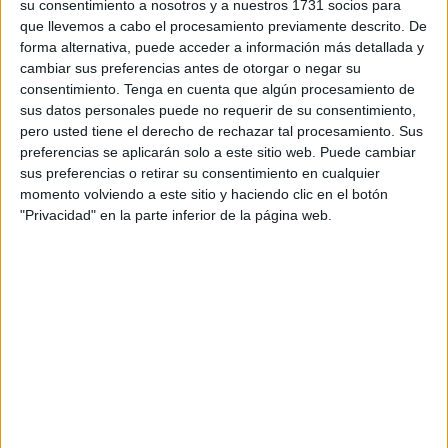
75% de los balances obtenidos desde julio de 2020.
su consentimiento a nosotros y a nuestros 1731 socios para
que llevemos a cabo el procesamiento previamente descrito. De
Todos los localizados se adscriben a la variante de
forma alternativa, puede acceder a información más detallada y
cambiar sus preferencias antes de otorgar o negar su
preocupación Ómicron BA.2.86 con la mutación
consentimiento.
Tenga en cuenta que algún procesamiento de
ins16MPLF, aunque el resultado de la cuantificación es
sus datos personales puede no requerir de su consentimiento,
inferior al límite establecido, según la interpretación que
pero usted tiene el derecho de rechazar tal procesamiento. Sus
del mismo ha hecho el
Ministerio de Sanidad
.
preferencias se aplicarán solo a este sitio web. Puede cambiar
sus preferencias o retirar su consentimiento en cualquier
Los resultados semanales resumen que se presentan
momento volviendo a este sitio y haciendo clic en el botón
"Privacidad" en la parte inferior de la página web.
consisten en la presencia o no del virus
en las aguas
residuales y la tendencia respecto a la semana anterior,
así como la variación del material genético medido
respecto la semana anterior expresado en unidades
logarítmicas.