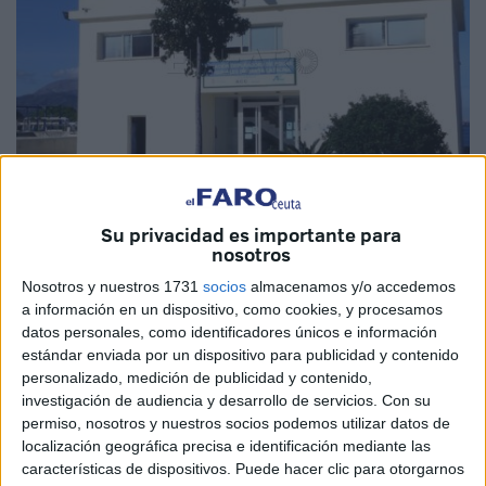
Fotos: archivo / cedida
Su privacidad es importante para
nosotros
Nosotros y nuestros 1731
socios
almacenamos y/o accedemos
a información en un dispositivo, como cookies, y procesamos
En la Estación Depuradora de Aguas Residuales (EDAR)
datos personales, como identificadores únicos e información
de
Santa Catalina
se siguen detectando restos de material
estándar enviada por un dispositivo para publicidad y contenido
genético del
virus SARS-CoV-2
, aunque su tendencia se
personalizado, medición de publicidad y contenido,
investigación de audiencia y desarrollo de servicios.
Con su
mantiene a la baja. Los resultados de
control
permiso, nosotros y nuestros socios podemos utilizar datos de
microbiológico
establecidos en Ceuta arrojaron durante
localización geográfica precisa e identificación mediante las
la primera semana de este mes unos niveles inferiores al
características de dispositivos. Puede hacer clic para otorgarnos