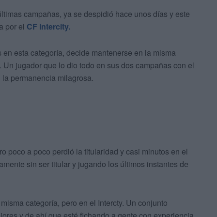
 últimas campañas, ya se despidió hace unos días y este
a por el
CF Intercity.
 en esta categoría, decide mantenerse en la misma
a. Un jugador que lo dio todo en sus dos campañas con el
 la permanencia milagrosa.
 poco a poco perdió la titularidad y casi minutos en el
camente sin ser titular y jugando los últimos instantes de
misma categoría, pero en el Intercty. Un conjunto
ejores y de ahí que esté fichando a gente con experiencia