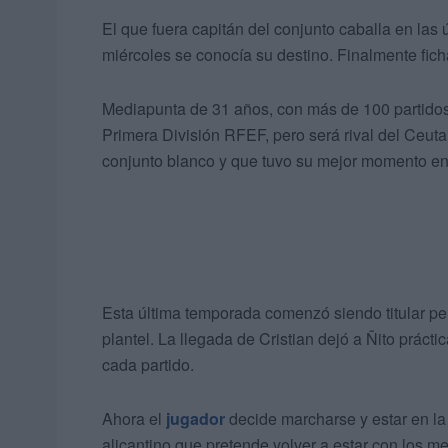
El que fuera capitán del conjunto caballa en las
miércoles se conocía su destino. Finalmente fich
Mediapunta de 31 años, con más de 100 partidos
Primera División RFEF, pero será rival del Ceut
conjunto blanco y que tuvo su mejor momento en
Esta última temporada comenzó siendo titular pero
plantel. La llegada de Cristian dejó a Ñito prácti
cada partido.
Ahora el
jugador
decide marcharse y estar en la 
alicantino que pretende volver a estar con los m