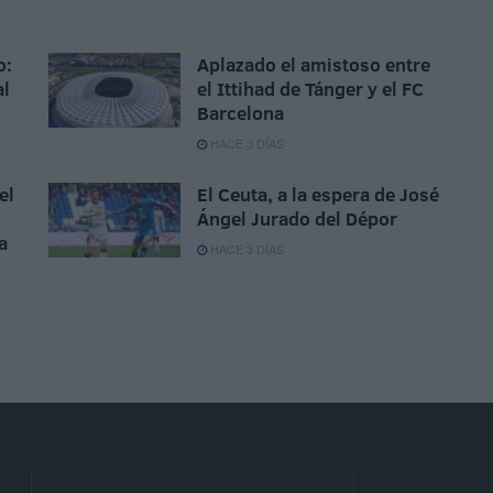
o:
Aplazado el amistoso entre
al
el Ittihad de Tánger y el FC
Barcelona
HACE 3 DÍAS
el
El Ceuta, a la espera de José
Ángel Jurado del Dépor
a
HACE 3 DÍAS