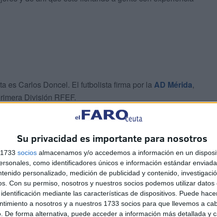
ta es Carlos Doncel. El futbolista firma por la
AD Mérida
,
Primera División RFEF.
Su privacidad es importante para nosotros
s 1733
socios
almacenamos y/o accedemos a información en un disposit
sonales, como identificadores únicos e información estándar enviada 
anco, con lo que podrá mantenerse en la misma categoría
ntenido personalizado, medición de publicidad y contenido, investigaci
 extremo también empezó siendo titular con el Ceuta, pero
os.
Con su permiso, nosotros y nuestros socios podemos utilizar datos 
identificación mediante las características de dispositivos. Puede hacer
ntimiento a nosotros y a nuestros 1733 socios para que llevemos a ca
. De forma alternativa, puede acceder a información más detallada y 