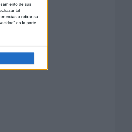
esamiento de sus
echazar tal
erencias o retirar su
vacidad" en la parte