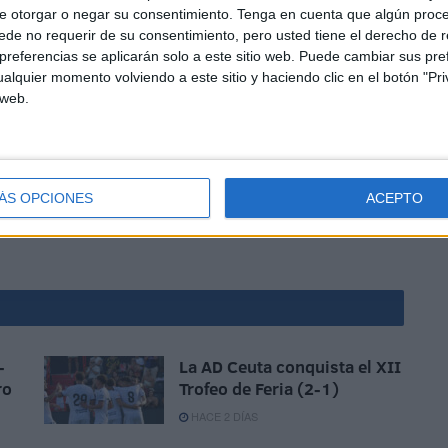
como principal objetivo la salvación.
e otorgar o negar su consentimiento.
Tenga en cuenta que algún proc
de no requerir de su consentimiento, pero usted tiene el derecho de r
referencias se aplicarán solo a este sitio web. Puede cambiar sus pref
alquier momento volviendo a este sitio y haciendo clic en el botón "Pri
 web.
eguir formar una plantilla de calidad, que pueda pelear
nso a Segunda División.
ÁS OPCIONES
ACEPTO
-
La AD Ceuta conquista el XII
ro
Trofeo de Feria (2-1)
HACE 2 DÍAS