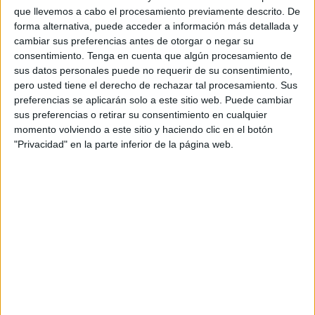
estarás presente en la historia del club”, comunica con
que llevemos a cabo el procesamiento previamente descrito. De
forma alternativa, puede acceder a información más detallada y
cariño el Ceuta en su comunicado y sentencian: “Ceuta
cambiar sus preferencias antes de otorgar o negar su
siempre será tu casa, te deseamos mucha suerte en tu
consentimiento.
Tenga en cuenta que algún procesamiento de
próxima etapa”.
sus datos personales puede no requerir de su consentimiento,
pero usted tiene el derecho de rechazar tal procesamiento. Sus
Previo al comunicado del Ceuta, el ‘23’ ya se despidió de
preferencias se aplicarán solo a este sitio web. Puede cambiar
la afición por redes sociales: “Dos años históricos que los
sus preferencias o retirar su consentimiento en cualquier
momento volviendo a este sitio y haciendo clic en el botón
recordaré siempre. Tremendamente orgulloso de todos los
"Privacidad" en la parte inferior de la página web.
integrantes del club en estas dos temporadas”, señala
‘Ñito’.
No quería irse del Ceuta sin palabras de agradecimiento
hacia uno de los baluartes del club y que siempre están
tanto en las buenas como en las malas: “Y afición, no
tengo palabras para agradecer todo el cariño que me
habéis mostrado siempre desde el primer día. ¡Muchas
gracias Ceuta!”, finaliza el emotivo mensaje en su cuenta
de X (antes Twitter).