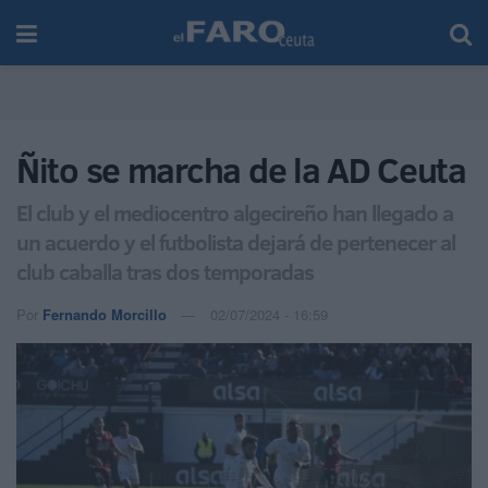
Ñito se marcha de la AD Ceuta
El club y el mediocentro algecireño han llegado a
un acuerdo y el futbolista dejará de pertenecer al
club caballa tras dos temporadas
Por
Fernando Morcillo
02/07/2024 - 16:59