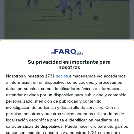
Imágenes: Archivo/cedida
Su privacidad es importante para
nosotros
Nosotros y nuestros 1731
socios
almacenamos y/o accedemos
Antonio González ‘Ñito’ y la
Agrupación Deportiva Ceuta
a información en un dispositivo, como cookies, y procesamos
separan sus caminos. Así lo anunciaron tanto el club como
datos personales, como identificadores únicos e información
estándar enviada por un dispositivo para publicidad y contenido
el
jugador
en sus redes sociales en la tarde de este
personalizado, medición de publicidad y contenido,
martes.
investigación de audiencia y desarrollo de servicios.
Con su
permiso, nosotros y nuestros socios podemos utilizar datos de
“Dos temporadas de éxitos”, califica el club ceutí el paso
localización geográfica precisa e identificación mediante las
por ‘Ñito’ por el Ceuta: “Gracias por tu sacrificio capitán,
características de dispositivos. Puede hacer clic para otorgarnos
quedan para el recuerdo estos dos añitos y siempre
su consentimiento a nosotros y a nuestros 1731 socios para