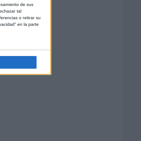
esamiento de sus
echazar tal
erencias o retirar su
vacidad" en la parte