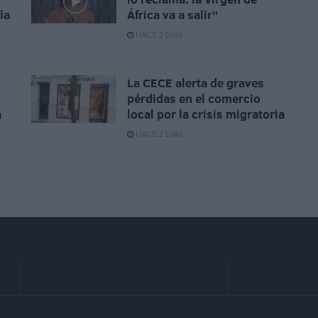
la
África va a salir"
HACE 2 DÍAS
La CECE alerta de graves
pérdidas en el comercio
a
local por la crisis migratoria
HACE 2 DÍAS