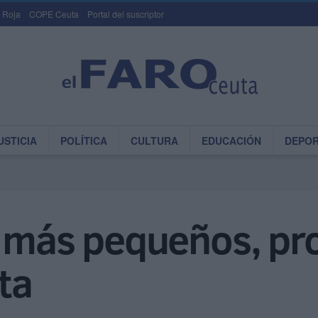
 Roja
COPE Ceuta
Portal del suscriptor
USTICIA
POLÍTICA
CULTURA
EDUCACIÓN
DEPO
s más pequeños, pr
ta