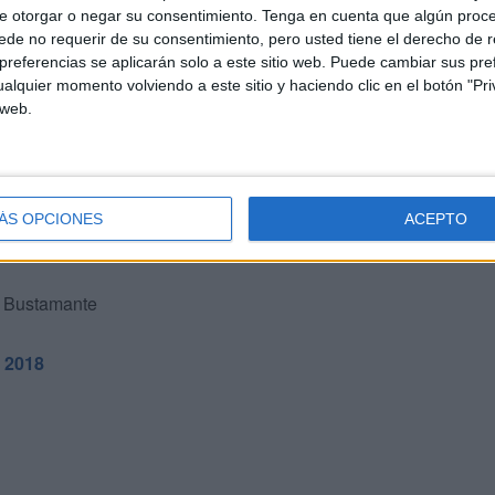
e otorgar o negar su consentimiento.
Tenga en cuenta que algún proc
de no requerir de su consentimiento, pero usted tiene el derecho de r
referencias se aplicarán solo a este sitio web. Puede cambiar sus pref
alquier momento volviendo a este sitio y haciendo clic en el botón "Pri
 web.
8
a de la Feria de Ceuta
ÁS OPCIONES
ACEPTO
n la Feria de Ceuta 2018
d Bustamante
a 2018