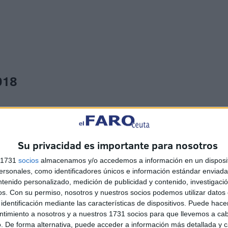
2018
a de Ceuta
 en la Feria de Ceuta 2018
Su privacidad es importante para nosotros
s 1731
socios
almacenamos y/o accedemos a información en un disposit
ditorio de la Marina
sonales, como identificadores únicos e información estándar enviada 
ntenido personalizado, medición de publicidad y contenido, investigaci
uta 2018
os.
Con su permiso, nosotros y nuestros socios podemos utilizar datos 
identificación mediante las características de dispositivos. Puede hacer
ntimiento a nosotros y a nuestros 1731 socios para que llevemos a ca
. De forma alternativa, puede acceder a información más detallada y 