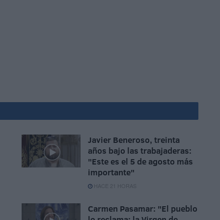
Javier Beneroso, treinta
años bajo las trabajaderas:
"Este es el 5 de agosto más
importante"
HACE 21 HORAS
Carmen Pasamar: "El pueblo
lo reclama: la Virgen de