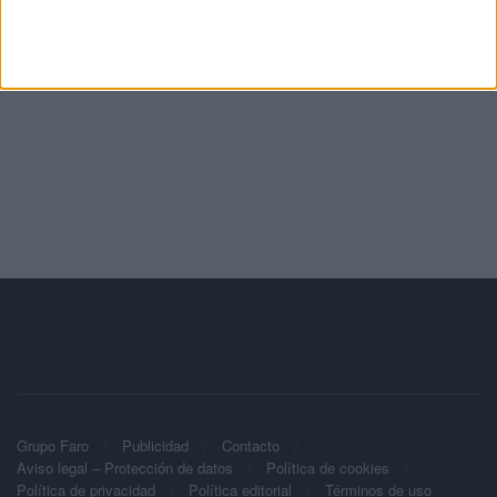
Grupo Faro
Publicidad
Contacto
Aviso legal – Protección de datos
Política de cookies
Política de privacidad
Política editorial
Términos de uso