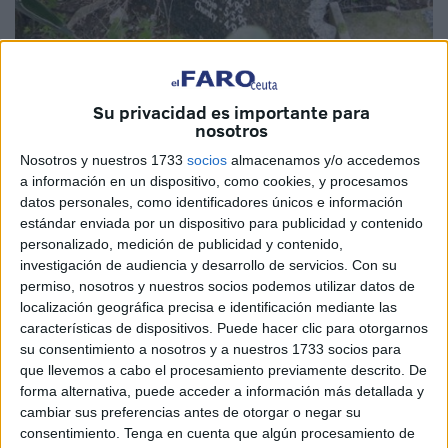
Imagen de archivo
Su privacidad es importante para
nosotros
Nosotros y nuestros 1733
socios
almacenamos y/o accedemos
Hoy quiero hablaros desde lo más sincero, no como
a información en un dispositivo, como cookies, y procesamos
portavoz de un movimiento, sino como una persona más
datos personales, como identificadores únicos e información
estándar enviada por un dispositivo para publicidad y contenido
que, como muchos de vosotros, siente impotencia, tristeza
personalizado, medición de publicidad y contenido,
y rabia ante una situación que no debería estar ocurriendo.
investigación de audiencia y desarrollo de servicios.
Con su
permiso, nosotros y nuestros socios podemos utilizar datos de
Ha pasado ya más de un año desde que comenzamos a
localización geográfica precisa e identificación mediante las
alzar la voz para pedir algo tan básico como un crematorio
características de dispositivos. Puede hacer clic para otorgarnos
de mascotas en nuestra ciudad. Un año luchando,
su consentimiento a nosotros y a nuestros 1733 socios para
que llevemos a cabo el procesamiento previamente descrito. De
recogiendo firmas, insistiendo… y, sin embargo, todo sigue
forma alternativa, puede acceder a información más detallada y
igual.
cambiar sus preferencias antes de otorgar o negar su
consentimiento.
Tenga en cuenta que algún procesamiento de
Cada día hay familias en Ceuta que pierden a su mascota,