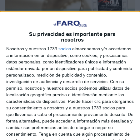
Imagen de archivo
Su privacidad es importante para
nosotros
Nosotros y nuestros 1733
socios
almacenamos y/o accedemos
El pasado 10 de noviembre, la Fundación Premio
a información en un dispositivo, como cookies, y procesamos
Convivencia, en su XVIII edición de la Muestra de Cine
datos personales, como identificadores únicos e información
Multicultural, tenía previsto proyectar en el salón de actos
estándar enviada por un dispositivo para publicidad y contenido
del Palacio de la Asamblea de Ceuta, a las 20.30 horas,
personalizado, medición de publicidad y contenido,
investigación de audiencia y desarrollo de servicios.
Con su
como llevaba haciendo desde el día 7 del mismo mes con
permiso, nosotros y nuestros socios podemos utilizar datos de
otras películas, ‘El odio’, con Vicent Cassel y con guión y
localización geográfica precisa e identificación mediante las
dirección de Mathieu Kassovitz.
características de dispositivos. Puede hacer clic para otorgarnos
su consentimiento a nosotros y a nuestros 1733 socios para
Sin embargo, para sorpresa e indignación de los
que llevemos a cabo el procesamiento previamente descrito. De
presentes, la emisión no se llevó a cabo. La Consejería de
forma alternativa, puede acceder a información más detallada y
Educación, Cultura, Juventud y Deporte de la Ciudad y la
cambiar sus preferencias antes de otorgar o negar su
consentimiento.
Tenga en cuenta que algún procesamiento de
Fundación Premio Convivencia no se han dignado hasta