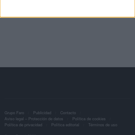
Grupo Faro
Publicidad
Contacto
Aviso legal – Protección de datos
Política de cookies
Política de privacidad
Política editorial
Términos de uso