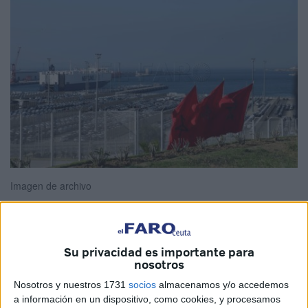
Imagen de archivo
Su privacidad es importante para
La
Asociación
de Defensa de los Derechos Humanos en
nosotros
Tetuán a través de su presidente, el abogado Lahbib Haji,
Nosotros y nuestros 1731
socios
almacenamos y/o accedemos
ha anunciado que está llevando a cabo una investigación
a información en un dispositivo, como cookies, y procesamos
sobre la importación de ropa usada a través del puerto de