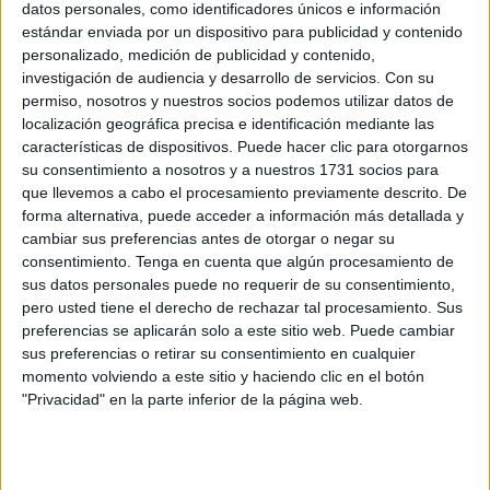
datos personales, como identificadores únicos e información
Tánger
por el desarrollo de
operaciones ilegales
y no
estándar enviada por un dispositivo para publicidad y contenido
reguladas.
personalizado, medición de publicidad y contenido,
investigación de audiencia y desarrollo de servicios.
Con su
Haji afirmó que una vez que la asociación termine de
permiso, nosotros y nuestros socios podemos utilizar datos de
localización geográfica precisa e identificación mediante las
redactar su informe con los datos y pruebas recopilados, lo
características de dispositivos. Puede hacer clic para otorgarnos
presentará al Ministerio Público para abrir un caso sobre
su consentimiento a nosotros y a nuestros 1731 socios para
estos hechos.
que llevemos a cabo el procesamiento previamente descrito. De
forma alternativa, puede acceder a información más detallada y
Haji ha denunciado que las autoridades en la región de
cambiar sus preferencias antes de otorgar o negar su
Castillejos, con el fin de evitar tensiones sociales debido al
consentimiento.
Tenga en cuenta que algún procesamiento de
sus datos personales puede no requerir de su consentimiento,
cierre del paso fronterizo con Ceuta que servía de alimento
pero usted tiene el derecho de rechazar tal procesamiento. Sus
para quienes ejercían el
contrabando de ropa usada
,
preferencias se aplicarán solo a este sitio web. Puede cambiar
han otorgado una licencia excepcional a una
empresa
sus preferencias o retirar su consentimiento en cualquier
para que importe ese material para su clasificación,
momento volviendo a este sitio y haciendo clic en el botón
reciclaje y posterior distribución en tiendas de la ciudad.
"Privacidad" en la parte inferior de la página web.
Castillejos se presenta como el centro de distribución de
ropa usada hacia otras áreas de Marruecos y mantiene así