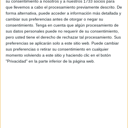
país.
su consentimiento a nosotros y a nuestros 1733 socios para
que llevemos a cabo el procesamiento previamente descrito. De
Naufal tenía 17 años y accedió a nado junto a otros
forma alternativa, puede acceder a información más detallada y
cambiar sus preferencias antes de otorgar o negar su
menores más. Él quedó en el camino, sin tener fuerzas
consentimiento.
Tenga en cuenta que algún procesamiento de
para continuar. Unos policías nacionales intentaron
sus datos personales puede no requerir de su consentimiento,
reanimarlo sin éxito cuando
lo encontraron en la orilla de
pero usted tiene el derecho de rechazar tal procesamiento. Sus
Juan XXIII aún con vida.
preferencias se aplicarán solo a este sitio web. Puede cambiar
sus preferencias o retirar su consentimiento en cualquier
Gracias a la identificación plena aportada por un familiar
momento volviendo a este sitio y haciendo clic en el botón
"Privacidad" en la parte inferior de la página web.
cercano que entregó la documentación en el cuartel de la
Benemérita
y reconoció el cuerpo, se ha logrado que
pueda ser enterrado en su tierra y despedido por su
familia. Allí le espera su madre, que durante estos días ha
sufrido una auténtica tortura hasta que, primero, pudieron
certificar que se trataba de su hijo y, después, lograron
hacer los trámites para que se le despidiera en su tierra.
No era la primera vez que el adolescente intentaba entrar
a la ciudad, pero en este último intento perdió la vida en el