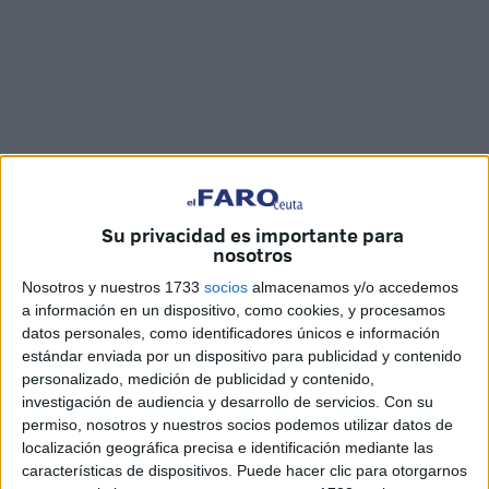
Su privacidad es importante para
Imágenes: Marina Risco
nosotros
Nosotros y nuestros 1733
socios
almacenamos y/o accedemos
a información en un dispositivo, como cookies, y procesamos
datos personales, como identificadores únicos e información
La funeraria Al Qadar ha procedido al traslado a
estándar enviada por un dispositivo para publicidad y contenido
Marruecos
del cuerpo del
menor de 17 años que murió
personalizado, medición de publicidad y contenido,
investigación de audiencia y desarrollo de servicios.
Con su
la semana pasada
cuando intentaba cruzar a Ceuta a
permiso, nosotros y nuestros socios podemos utilizar datos de
nado. Tras su plena identificación, se ha autorizado la
localización geográfica precisa e identificación mediante las
repatriación del cadáver que podrá ser enterrado en su
características de dispositivos. Puede hacer clic para otorgarnos