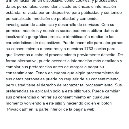
a información en un dispositivo, como cookies, y procesamos
vecinos vengan y, por fin, arreglen esa avería que permite
datos personales, como identificadores únicos e información
estándar enviada por un dispositivo para publicidad y contenido
la poética visión de tener lluvia en el salón en días de
personalizado, medición de publicidad y contenido,
temporal. Poco más.
investigación de audiencia y desarrollo de servicios.
Con su
permiso, nosotros y nuestros socios podemos utilizar datos de
Entonces, empieza una frenética búsqueda por las
localización geográfica precisa e identificación mediante las
diferentes agencias de noticias. Todo es poco. En minutos
características de dispositivos. Puede hacer clic para otorgarnos
se diseca la actualidad en busca de ese clic que hará, ¡Oh
su consentimiento a nosotros y a nuestros 1733 socios para
que llevemos a cabo el procesamiento previamente descrito. De
milagro!, que la pantalla del ordenador reciba la Luz divina
forma alternativa, puede acceder a información más detallada y
de la inspiración. Pero nada. Entonces retomas la primera
cambiar sus preferencias antes de otorgar o negar su
vía e insistes en quienes tienen la mala fortuna de estar
consentimiento.
Tenga en cuenta que algún procesamiento de
cerca en esos días de
NADA,
un
NIHIL
total, si es que lo
sus datos personales puede no requerir de su consentimiento,
pero usted tiene el derecho de rechazar tal procesamiento. Sus
quieren en latín, una diversión lingüística que te hace
preferencias se aplicarán solo a este sitio web. Puede cambiar
ganar unas líneas. Pero tampoco funciona esa opción
sus preferencias o retirar su consentimiento en cualquier
porque el entorno huye a la menor insinuación de que el
momento volviendo a este sitio y haciendo clic en el botón
pozo de las ideas está seco.
"Privacidad" en la parte inferior de la página web.
Situado en el epicentro del cataclismo “escritural”, este
AQ
tiene toda la pinta de perecer en el olvido, como lo hizo el