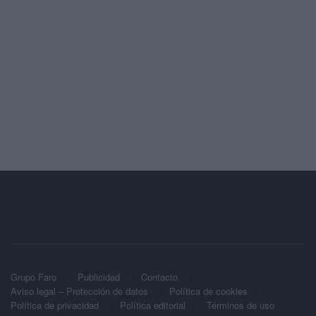
Grupo Faro
Publicidad
Contacto
Aviso legal – Protección de datos
Política de cookies
Política de privacidad
Política editorial
Términos de uso