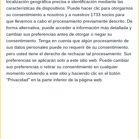
localización geográfica precisa e identificación mediante las
Oro para Nacho Gaitán y plata para Antonio Chaves
.
características de dispositivos. Puede hacer clic para otorgarnos
Los ceutíes demostraron que están en un gran momento
su consentimiento a nosotros y a nuestros 1733 socios para
deportivo y se hicieron con el primer y segundo puesto en
que llevemos a cabo el procesamiento previamente descrito. De
esta travesía en Estepona en la modalidad de 2.600
forma alternativa, puede acceder a información más detallada y
cambiar sus preferencias antes de otorgar o negar su
metros.
consentimiento.
Tenga en cuenta que algún procesamiento de
sus datos personales puede no requerir de su consentimiento,
pero usted tiene el derecho de rechazar tal procesamiento. Sus
preferencias se aplicarán solo a este sitio web. Puede cambiar
sus preferencias o retirar su consentimiento en cualquier
momento volviendo a este sitio y haciendo clic en el botón
"Privacidad" en la parte inferior de la página web.