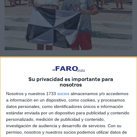
Imágenes cedidas
Su privacidad es importante para
nosotros
La
natación
ceutí culmina con éxito este fin de semana.
Nosotros y nuestros 1733
socios
almacenamos y/o accedemos
Medallas de oro y plata se vienen para la Ceuta gracias a
a información en un dispositivo, como cookies, y procesamos
las grandes actuaciones de Nacho Gaitán y Antonio
datos personales, como identificadores únicos e información
Chaves en Estepona.
estándar enviada por un dispositivo para publicidad y contenido
personalizado, medición de publicidad y contenido,
La octava edición de la 'Virgen del Carmen Coronada
investigación de audiencia y desarrollo de servicios.
Con su
Estepona' finalizó con dos primeros puestos para Ceuta.
permiso, nosotros y nuestros socios podemos utilizar datos de