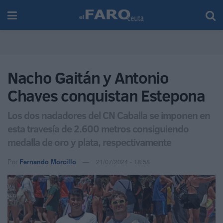
Nacho Gaitán y Antonio
Chaves conquistan Estepona
Los dos nadadores del CN Caballa se imponen en
esta travesía de 2.600 metros consiguiendo
medalla de oro y plata, respectivamente
Por
Fernando Morcillo
21/07/2024 - 18:58