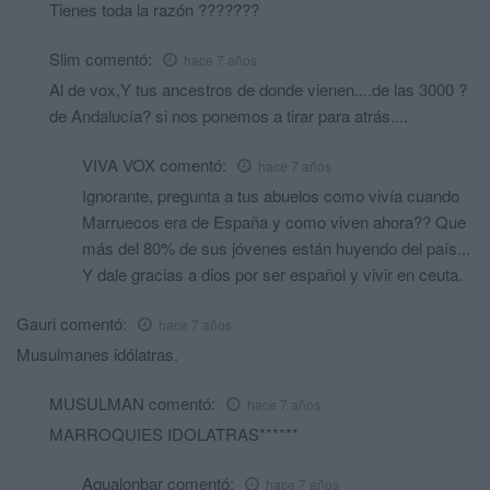
Tienes toda la razón ???????
Slim
comentó:
hace 7 años
Al de vox,Y tus ancestros de donde vienen....de las 3000 ?
de Andalucía? si nos ponemos a tirar para atrás....
VIVA VOX
comentó:
hace 7 años
Ignorante, pregunta a tus abuelos como vivía cuando
Marruecos era de España y como viven ahora?? Que
más del 80% de sus jóvenes están huyendo del país...
Y dale gracias a dios por ser español y vivir en ceuta.
Gauri
comentó:
hace 7 años
Musulmanes idólatras.
MUSULMAN
comentó:
hace 7 años
MARROQUIES IDOLATRAS******
Aqualonbar
comentó:
hace 7 años