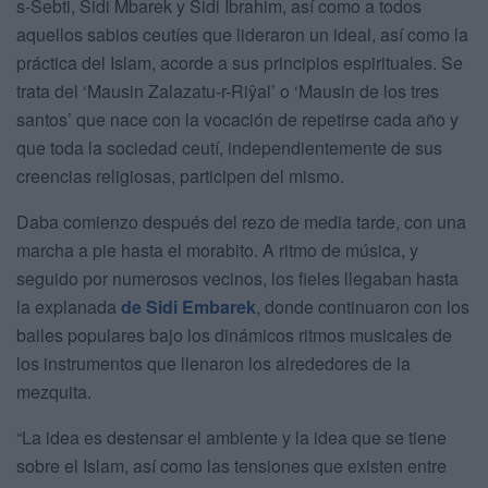
s-Sebti, Sidi Mbarek y Sidi Ibrahim, así como a todos
aquellos sabios ceutíes que lideraron un ideal, así como la
práctica del Islam, acorde a sus principios espirituales. Se
trata del ‘Mausin Zalazatu-r-Riŷal’ o ‘Mausin de los tres
santos’ que nace con la vocación de repetirse cada año y
que toda la sociedad ceutí, independientemente de sus
creencias religiosas, participen del mismo.
Daba comienzo después del rezo de media tarde, con una
marcha a pie hasta el morabito. A ritmo de música, y
seguido por numerosos vecinos, los fieles llegaban hasta
la explanada
de Sidi Embarek
, donde continuaron con los
bailes populares bajo los dinámicos ritmos musicales de
los instrumentos que llenaron los alrededores de la
mezquita.
“La idea es destensar el ambiente y la idea que se tiene
sobre el Islam, así como las tensiones que existen entre