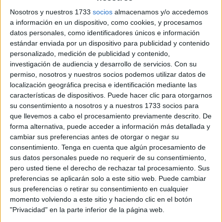
Las primeras autoridades de la Ciudad se trasladaron
Nosotros y nuestros 1733
socios
almacenamos y/o accedemos
hasta Sidi Embarek para asistir a este evento cultural y
a información en un dispositivo, como cookies, y procesamos
religioso que pretende ser una muestra más de la
datos personales, como identificadores únicos e información
interculturalidad reinante en nuestra ciudad.
estándar enviada por un dispositivo para publicidad y contenido
personalizado, medición de publicidad y contenido,
investigación de audiencia y desarrollo de servicios.
Con su
permiso, nosotros y nuestros socios podemos utilizar datos de
localización geográfica precisa e identificación mediante las
características de dispositivos. Puede hacer clic para otorgarnos
su consentimiento a nosotros y a nuestros 1733 socios para
que llevemos a cabo el procesamiento previamente descrito. De
forma alternativa, puede acceder a información más detallada y
cambiar sus preferencias antes de otorgar o negar su
consentimiento.
Tenga en cuenta que algún procesamiento de
sus datos personales puede no requerir de su consentimiento,
pero usted tiene el derecho de rechazar tal procesamiento. Sus
preferencias se aplicarán solo a este sitio web. Puede cambiar
Tags:
Asociaciones
Comunidad Musulmana
sus preferencias o retirar su consentimiento en cualquier
momento volviendo a este sitio y haciendo clic en el botón
Sidi Embarek
"Privacidad" en la parte inferior de la página web.