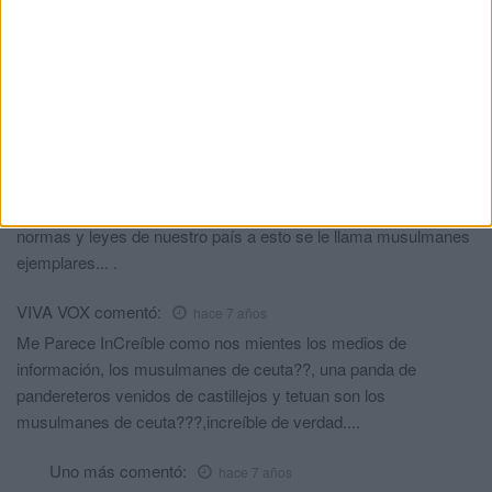
Ceutí
comentó:
hace 7 años
Esto es Sufísmo puro y duro. Esto no es el islam.
Subvenciones para gastar mal. Y sabeis q Allah nos juzgara
Viva España la cívica
comentó:
hace 7 años
PA que se le de en la sociedad el lugar que se merecen?, no
todos pero una mayoría que no resteta una lista de espera, que
entra por cojones al hospital y gritando, que no cumple las
normas y leyes de nuestro país a esto se le llama musulmanes
ejemplares... .
VIVA VOX
comentó:
hace 7 años
Me Parece InCreíble como nos mientes los medios de
información, los musulmanes de ceuta??, una panda de
pandereteros venidos de castillejos y tetuan son los
musulmanes de ceuta???,increíble de verdad....
Uno más
comentó:
hace 7 años