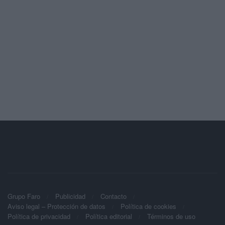
Grupo Faro
Publicidad
Contacto
Aviso legal – Protección de datos
Política de cookies
Política de privacidad
Política editorial
Términos de uso