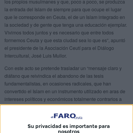
los propios musulmanes y que, poco a poco, se produzca
la entrada del Islam de siempre para que ocupe el lugar
que le corresponde en Ceuta, el de un Islam integrado en
la sociedad y de gente que tenga una educación ejemplar.
Vivimos todos juntos y es necesario que entre todos
formemos Ceuta y que esta ciudad sea lo que es”, apuntó
el presidente de la Asociación Ceutí para el Diálogo
Intercultural, José Luis Mullor.
Con este acto se pretende trasladar un “mensaje claro y
diáfano que reivindica el abandono de las tesis
fundamentalistas, en ocasiones radicales, que han
convertido el Islam en un instrumento utilizado en aras de
intereses políticos y económicos totalmente contrarios a
sus tesis intelectuales, espirituales y sociales. Una huida
de posturas marginales hacia la efectiva integración
social”.
Su privacidad es importante para
nosotros