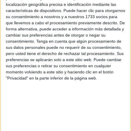
Queen
, que trae a Ceuta Concert Tour, empresa con la que
localización geográfica precisa e identificación mediante las
la Consejería de Educación y Cultura ha formalizado la
características de dispositivos. Puede hacer clic para otorgarnos
cesión de ese lugar para acoger un espectáculo para el
su consentimiento a nosotros y a nuestros 1733 socios para
que las entradas ya están a la venta.
que llevemos a cabo el procesamiento previamente descrito. De
forma alternativa, puede acceder a información más detallada y
La revista Rolling Stone ha calificado
God Save the Queen
cambiar sus preferencias antes de otorgar o negar su
consentimiento.
Tenga en cuenta que algún procesamiento de
como “el mayor show sobre Queen de todos los tiempos”.
sus datos personales puede no requerir de su consentimiento,
Se trata de un espectáculo puesto en escena en distintos
pero usted tiene el derecho de rechazar tal procesamiento. Sus
puntos de Europa y también de Latinoamérica y Estados
preferencias se aplicarán solo a este sitio web. Puede cambiar
Unidos y cuenta, entre otros, con temas tales como
sus preferencias o retirar su consentimiento en cualquier
momento volviendo a este sitio y haciendo clic en el botón
Bohemian Rhapsody
,
We Will rock you
y
We are the
"Privacidad" en la parte inferior de la página web.
Champions
.