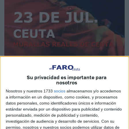
Su privacidad es importante para
nosotros
Nosotros y nuestros 1733
socios
almacenamos y/o accedemos
a información en un dispositivo, como cookies, y procesamos
datos personales, como identificadores únicos e información
estándar enviada por un dispositivo para publicidad y contenido
El Conjunto Monumental de las Murallas Reales albergará
personalizado, medición de publicidad y contenido,
el 23 de julio a las 20.30 horas el musical
God Save the
investigación de audiencia y desarrollo de servicios.
Con su
permiso, nosotros y nuestros socios podemos utilizar datos de