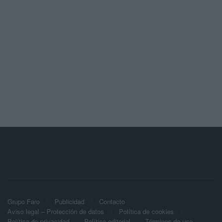
Grupo Faro
Publicidad
Contacto
Aviso legal – Protección de datos
Política de cookies
Política de privacidad
Política editorial
Términos de uso