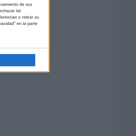
esamiento de sus
echazar tal
erencias o retirar su
vacidad" en la parte