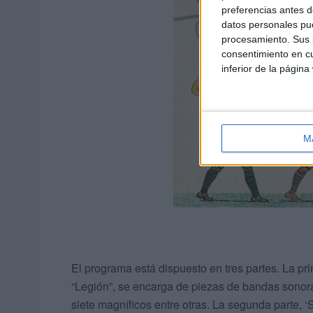
preferencias antes d
datos personales pue
procesamiento. Sus p
consentimiento en cu
inferior de la página
M
El programa está dispuesto en tres partes. La pri
“Legión”, se encarga de piezas de bandas sonor
siete magníficos entre otras. La segunda parte, 