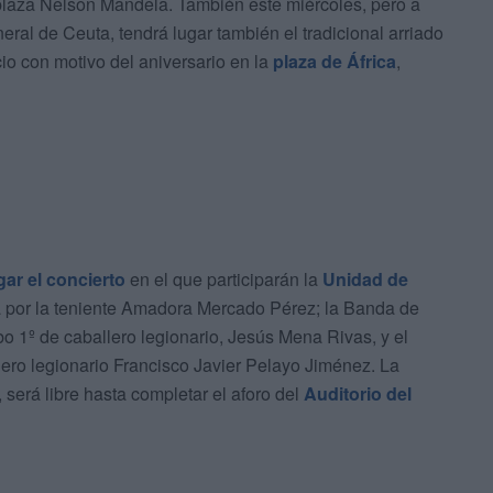
 plaza Nelson Mandela. También este miércoles, pero a
eral de Ceuta, tendrá lugar también el tradicional arriado
o con motivo del aniversario en la
plaza de África
,
gar el concierto
en el que participarán la
Unidad de
da por la teniente Amadora Mercado Pérez; la Banda de
o 1º de caballero legionario, Jesús Mena Rivas, y el
lero legionario Francisco Javier Pelayo Jiménez. La
será libre hasta completar el aforo del
Auditorio del