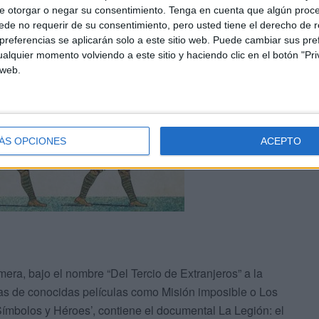
e otorgar o negar su consentimiento.
Tenga en cuenta que algún proc
de no requerir de su consentimiento, pero usted tiene el derecho de r
referencias se aplicarán solo a este sitio web. Puede cambiar sus pref
alquier momento volviendo a este sitio y haciendo clic en el botón "Pri
 web.
ÁS OPCIONES
ACEPTO
mera, bajo el nombre “Del Tercio de Extranjeros” a la
as de conocidas películas como Misión imposible o Los
‘Símbolos y Héroes’, contiene el documental La Legión: el