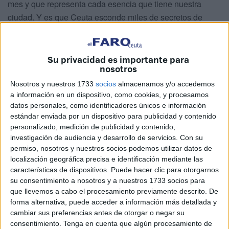
mes y que representa cada esencia que tiene nuestra
ciudad. Y es que Ceuta esconde miles de secretos de
épocas prehistóricas que hacen que tengamos un valor
enriquecedor en una ciudad pequeña. A pesar de haber
pasado miles de años se siguen encontrando importantes
Su privacidad es importante para
nosotros
yacimientos de una época pasada que llevan a que el
nombre de Ceuta retumbe con fuerza en el panorama
Nosotros y nuestros 1733
socios
almacenamos y/o accedemos
a información en un dispositivo, como cookies, y procesamos
nacional. Y es que en unas excavaciones, que duraron 3
datos personales, como identificadores únicos e información
semanas en el
Baluarte de la Bandera
, llevadas a cabo
estándar enviada por un dispositivo para publicidad y contenido
entre
arqueólogos
de la Ciudad con la ayuda de otros de
personalizado, medición de publicidad y contenido,
la Universidad de Cádiz (UCA), certificaron restos de una
investigación de audiencia y desarrollo de servicios.
Con su
permiso, nosotros y nuestros socios podemos utilizar datos de
muralla bizantina de más de tres metros en la que ahora se
localización geográfica precisa e identificación mediante las
trabaja para certificar que fue la que mandó construir
características de dispositivos. Puede hacer clic para otorgarnos
Justiniano a finales del siglo VI.
su consentimiento a nosotros y a nuestros 1733 socios para
que llevemos a cabo el procesamiento previamente descrito. De
forma alternativa, puede acceder a información más detallada y
cambiar sus preferencias antes de otorgar o negar su
consentimiento.
Tenga en cuenta que algún procesamiento de