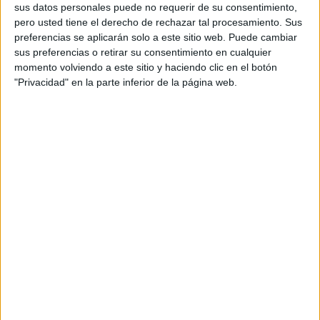
sus datos personales puede no requerir de su consentimiento,
pero usted tiene el derecho de rechazar tal procesamiento. Sus
preferencias se aplicarán solo a este sitio web. Puede cambiar
sus preferencias o retirar su consentimiento en cualquier
momento volviendo a este sitio y haciendo clic en el botón
"Privacidad" en la parte inferior de la página web.
Este descubrimiento tiene un trabajo previo que se
engloba en 5 campañas y que dio paso a un
descubrimiento importante para la ciudad. No se pueden
olvidar los pasos que se dieron y en los que trabajaron
duro los arqueólogos de nuestra ciudad. Este periodo
comenzó en el año 2014 y ha proseguido hasta este 2020,
cuando salen a la luz los frutos de este esfuerzo. “En