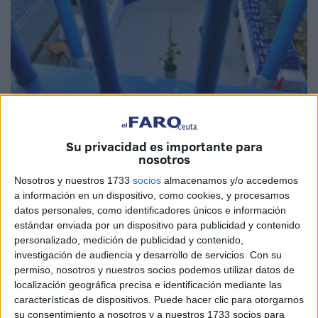
Su privacidad es importante para
Imagen de archivo
nosotros
Nosotros y nuestros 1733
socios
almacenamos y/o accedemos
a información en un dispositivo, como cookies, y procesamos
datos personales, como identificadores únicos e información
Marruecos ha anunciado la liberación de todas las mujeres
estándar enviada por un dispositivo para publicidad y contenido
presas por delitos de terrorismo y extremismo. Este hecho
personalizado, medición de publicidad y contenido,
podrá llevarse a cabo gracias al programa de
investigación de audiencia y desarrollo de servicios.
Con su
permiso, nosotros y nuestros socios podemos utilizar datos de
“reconciliación”, destinado a la rehabilitación de
localización geográfica precisa e identificación mediante las
condenados en esos supuestos.
características de dispositivos. Puede hacer clic para otorgarnos
su consentimiento a nosotros y a nuestros 1733 socios para