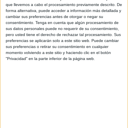
El anuncio se produjo este lunes por parte del secretario
que llevemos a cabo el procesamiento previamente descrito. De
general de la Liga Mohammediana de Ulama, Ahmed
forma alternativa, puede acceder a información más detallada y
Abbadi, que aprovechó la inauguración de la
cambiar sus preferencias antes de otorgar o negar su
consentimiento.
Tenga en cuenta que algún procesamiento de
decimotercera edición del programa para dar la noticia.
sus datos personales puede no requerir de su consentimiento,
pero usted tiene el derecho de rechazar tal procesamiento. Sus
El programa es una iniciativa lanzada en el año 2017, que
preferencias se aplicarán solo a este sitio web. Puede cambiar
contribuyó a la liberación de todas las mujeres detenidas
sus preferencias o retirar su consentimiento en cualquier
por delitos de terrorismo.
momento volviendo a este sitio y haciendo clic en el botón
"Privacidad" en la parte inferior de la página web.
En este sentido, Ahmed Abbadi ha informado que “la
nueva edición beneficiará a 22 reclusas, lo que eleva el
número total de beneficiarios del programa de
reconciliación (desde su lanzamiento) a 301 presos”.
Además, ha añadido que “doce reclusas se beneficiaron
de dicho programa y todas fueron liberadas”. Por esta
razón, ha indicado que las cárceles del país vecino
quedan libres “de mujeres detenidas bajo la ley
antiterrorista”.