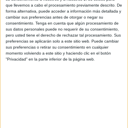
Las inscripciones se pueden formalizar el mismo domingo
que llevemos a cabo el procesamiento previamente descrito. De
en la sede del club al precio de ocho euros por jugador sin
forma alternativa, puede acceder a información más detallada y
ser obligatorio tener licencia federativa para poder
cambiar sus preferencias antes de otorgar o negar su
consentimiento.
Tenga en cuenta que algún procesamiento de
participar, al ser un torneo promocional.
sus datos personales puede no requerir de su consentimiento,
pero usted tiene el derecho de rechazar tal procesamiento. Sus
Los equipos se tendrán que inscribir en la modalidad de
preferencias se aplicarán solo a este sitio web. Puede cambiar
tripletas con la condición obligatoria de que cada equipos
sus preferencias o retirar su consentimiento en cualquier
tiene que estar formado por dos hombres y una mujer.
momento volviendo a este sitio y haciendo clic en el botón
"Privacidad" en la parte inferior de la página web.
El sistema de juego dependerá de la participación
utilizando una tabla de equipos, pero con la posibilidad de
que se juegue en grupos por sistema suizo o por el
sistema de todos contra todos.
Las reglas de la competición
Esta competición se desarrollará
bajo el Reglamento de
la Federación Española de Petanca y demás
disposiciones acordadas por la Federación de Petanca de