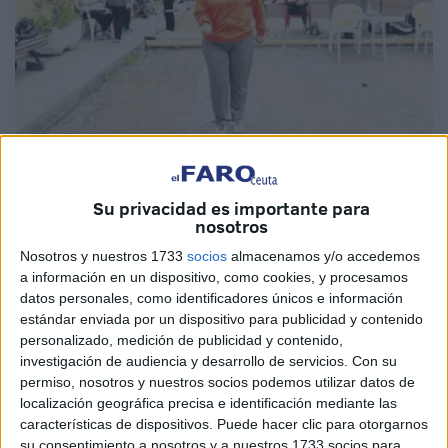
Su privacidad es importante para
nosotros
Nosotros y nuestros 1733
socios
almacenamos y/o accedemos
a información en un dispositivo, como cookies, y procesamos
El próximo domingo 6 de marzo se disputará el
datos personales, como identificadores únicos e información
Campeonato por el
Día Internacional de la Mujer
que se
estándar enviada por un dispositivo para publicidad y contenido
celebrará en las instalaciones del
Club Petanca
‘José
personalizado, medición de publicidad y contenido,
Zurrón’ organizado por la Federación de Petanca de Ceuta
investigación de audiencia y desarrollo de servicios.
Con su
permiso, nosotros y nuestros socios podemos utilizar datos de
que preside Antonio León, con horario de comienzo a las
localización geográfica precisa e identificación mediante las
10:00 horas en categoría mixta.
características de dispositivos. Puede hacer clic para otorgarnos
su consentimiento a nosotros y a nuestros 1733 socios para