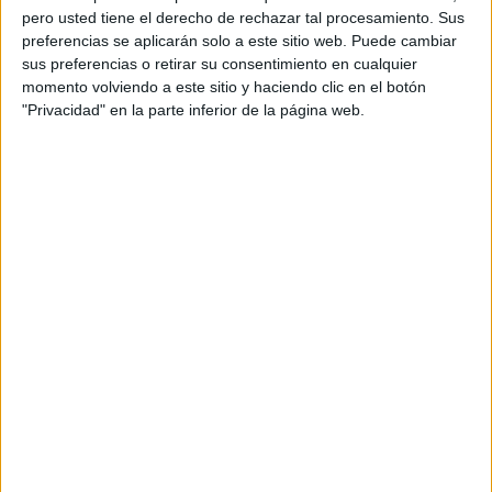
el
18 de noviembre de 2015
, al que se sumó un
informe
pero usted tiene el derecho de rechazar tal procesamiento. Sus
preferencias se aplicarán solo a este sitio web. Puede cambiar
favorable
del Ministerio Fiscal, considerando que se
sus preferencias o retirar su consentimiento en cualquier
cumplía con el grado de integración suficiente previsto en
momento volviendo a este sitio y haciendo clic en el botón
el artículo 22.4 del Código Civil.
"Privacidad" en la parte inferior de la página web.