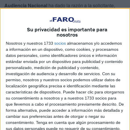
Audiencia Nacional
ha dado la razón a la solicitante,
concluyendo que no se le podían exigir requisitos legales
que no existían en el momento en que presentó su
solicitud en
2015
.
Su privacidad es importante para
nosotros
La historia comienza el
29 de octubre de 2015
, cuando la
Nosotros y nuestros 1733
socios
almacenamos y/o accedemos
mujer, nacida en
Douar Oujdia (Marruecos)
, se presentó
a información en un dispositivo, como cookies, y procesamos
en el
Registro Civil de Guadalajara
para solicitar la
datos personales, como identificadores únicos e información
estándar enviada por un dispositivo para publicidad y contenido
nacionalidad española. Lo hizo conforme a la normativa
personalizado, medición de publicidad y contenido,
entonces vigente, aportando la documentación exigida
investigación de audiencia y desarrollo de servicios.
Con su
para demostrar su residencia legal continuada y su
permiso, nosotros y nuestros socios podemos utilizar datos de
integración en la sociedad española.
localización geográfica precisa e identificación mediante las
características de dispositivos. Puede hacer clic para otorgarnos
Durante la fase inicial del expediente, fue
entrevistada
su consentimiento a nosotros y a nuestros 1733 socios para
que llevemos a cabo el procesamiento previamente descrito. De
personalmente por el juez encargado del Registro
forma alternativa, puede acceder a información más detallada y
Civil
, quien valoró positivamente tanto su
adaptación al
cambiar sus preferencias antes de otorgar o negar su
modo de vida español
como su
dominio del idioma
consentimiento.
Tenga en cuenta que algún procesamiento de
castellano
. Esta evaluación se recogió en el auto emitido
sus datos personales puede no requerir de su consentimiento,