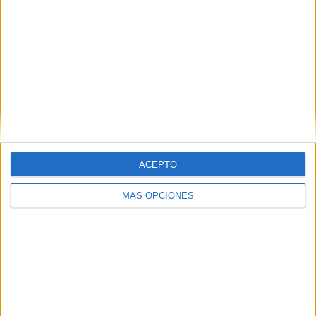
trabajando para esclarecer cuanto antes las causas de
esta muerte, una tragedia", tras lo que ha expresado su
"apoyo a su familia, amigos y compañeros".
"En estos momentos tan difíciles solo queda pedir calma y
toda la colaboración ciudadana que se pueda prestar", ha
concluido.
ACEPTO
MÁS OPCIONES