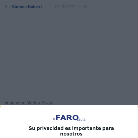
Por
Carmen Echarri
19/12/2022 - 11:18
Imágenes: Marina Risco
Su privacidad es importante para
Los primeros datos obtenidos por la
Policía Nacional
en la
nosotros