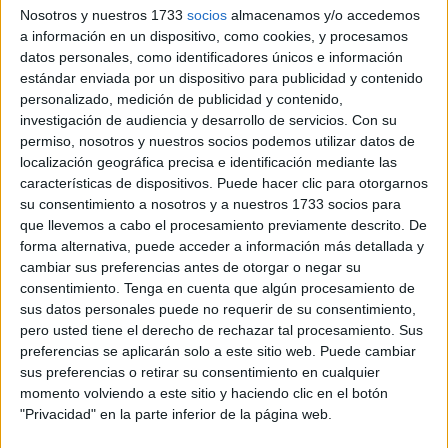
zona de
Loma Colmenar
, en Ceuta, apuntan a que la
Nosotros y nuestros 1733
socios
almacenamos y/o accedemos
muerte del menor cuyo cadáver ha sido localizado esta
a información en un dispositivo, como cookies, y procesamos
mañana por un zeta de este Cuerpo podría haber sido no
datos personales, como identificadores únicos e información
estándar enviada por un dispositivo para publicidad y contenido
accidental.
personalizado, medición de publicidad y contenido,
investigación de audiencia y desarrollo de servicios.
Con su
Será determinante no obstante el resultado que arroje la
permiso, nosotros y nuestros socios podemos utilizar datos de
autopsia, pero de momento, fruto del trabajo del
CNP
localización geográfica precisa e identificación mediante las
sobre el terreno, se deduce en una aproximación
características de dispositivos. Puede hacer clic para otorgarnos
preliminar que el fallecimiento de este menor de unos 8
su consentimiento a nosotros y a nuestros 1733 socios para
que llevemos a cabo el procesamiento previamente descrito. De
años no estaría asociado a un accidente.
forma alternativa, puede acceder a información más detallada y
cambiar sus preferencias antes de otorgar o negar su
El cuerpo del niño de 8 años cuyo cadáver ya ha sido
consentimiento.
Tenga en cuenta que algún procesamiento de
trasladado
desde el lugar del hallazgo hasta la sala de
sus datos personales puede no requerir de su consentimiento,
autopsias por parte de la funeraria.
pero usted tiene el derecho de rechazar tal procesamiento. Sus
preferencias se aplicarán solo a este sitio web. Puede cambiar
La realización de este examen médico es clave ahora para
sus preferencias o retirar su consentimiento en cualquier
conocer las causas exactas del fallecimiento y verificar los
momento volviendo a este sitio y haciendo clic en el botón
"Privacidad" en la parte inferior de la página web.
primeros resultados policiales obtenidos sobre el terreno
que señalan a que esta muerte podría no ser un accidente.