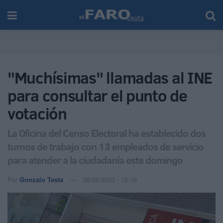
"Muchísimas" llamadas al INE
para consultar el punto de
votación
La Oficina del Censo Electoral ha establecido dos
turnos de trabajo con 13 empleados de servicio
para atender a la ciudadanía este domingo
Por
Gonzalo Testa
28/05/2023 - 12:16