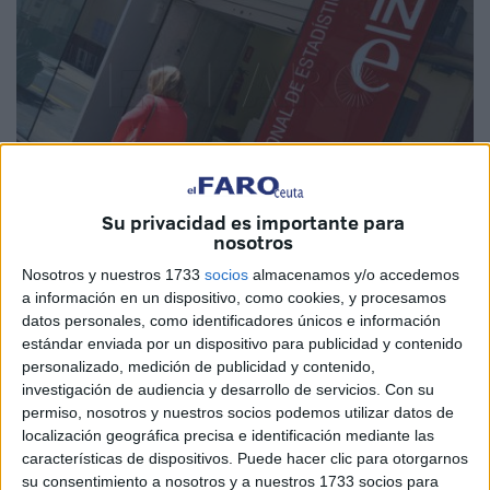
Su privacidad es importante para
nosotros
Gonzalo Testa
Nosotros y nuestros 1733
socios
almacenamos y/o accedemos
a información en un dispositivo, como cookies, y procesamos
datos personales, como identificadores únicos e información
estándar enviada por un dispositivo para publicidad y contenido
personalizado, medición de publicidad y contenido,
El Instituto Nacional de Estadística (
INE
) de Ceuta está
investigación de audiencia y desarrollo de servicios.
Con su
recibido “muchísimas” llamadas telefónicas desde primera
permiso, nosotros y nuestros socios podemos utilizar datos de
hora de la mañana de este domingo de elecciones
localización geográfica precisa e identificación mediante las
municipales, sobre todo de ciudadanos que
no conocen o
características de dispositivos. Puede hacer clic para otorgarnos
su consentimiento a nosotros y a nuestros 1733 socios para
no encuentran su mesa de votación
o se han topado