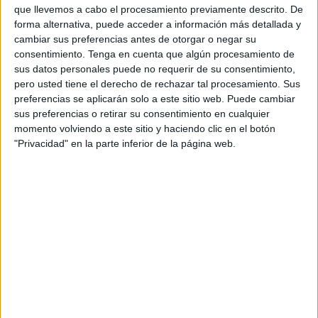
que llevemos a cabo el procesamiento previamente descrito. De
con algún problema a la hora de certificar su identidad en
forma alternativa, puede acceder a información más detallada y
la misma.
cambiar sus preferencias antes de otorgar o negar su
consentimiento.
Tenga en cuenta que algún procesamiento de
Según ha explicado la delegada local del INE, que opera
sus datos personales puede no requerir de su consentimiento,
como Oficina del Censo Electoral, Irene Menchén, la
pero usted tiene el derecho de rechazar tal procesamiento. Sus
actividad en sus dependencias ha comenzado “alrededor
preferencias se aplicarán solo a este sitio web. Puede cambiar
sus preferencias o retirar su consentimiento en cualquier
de las 8.00 horas” y se ha disparado con la apertura de los
momento volviendo a este sitio y haciendo clic en el botón
colegios electorales sesenta minutos más tarde.
"Privacidad" en la parte inferior de la página web.
“Básicamente estamos atendiendo consultas teléfonicas,
pocas de manera presencial, sobre en qué
colegio
,
sección y mesa le corresponde votar a muchísimos
ciudadanos, aunque también hemos tenido que expedir un
certificado de identidad a una persona que no aparecía
correctamente en los listados”, ha señalado.
La Oficina del Censo Electoral, encuadrada en el Instituto
Nacional de Estadística, es el órgano encargado de la