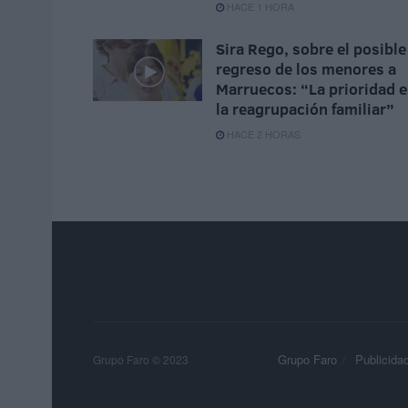
HACE 1 HORA
Sira Rego, sobre el posible
regreso de los menores a
Marruecos: “La prioridad e
la reagrupación familiar”
HACE 2 HORAS
Grupo Faro
Publicida
Grupo Faro © 2023