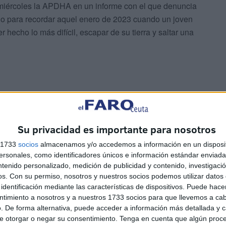
 miércoles la APDHA en un informe con el que denuncia
ido para recordar aquel enero de 2023 cuando un joven
hecho lo más difícil, escapar de su tierra y saltar una
an sido. Optaron por no investigar, dejaron que el tema
Su privacidad es importante para nosotros
cionar de un sistema que primero pinta de malo al débil,
s 1733
socios
almacenamos y/o accedemos a información en un disposit
nte la opinión pública lo ocurrido y por último agacha la
sonales, como identificadores únicos e información estándar enviada 
ntenido personalizado, medición de publicidad y contenido, investigaci
os.
Con su permiso, nosotros y nuestros socios podemos utilizar datos 
identificación mediante las características de dispositivos. Puede hacer
tonces habrá actos, habrá manifiestos, habrá
ntimiento a nosotros y a nuestros 1733 socios para que llevemos a ca
os fallos nunca investigados que le llevaron a colgarse
. De forma alternativa, puede acceder a información más detallada y 
e otorgar o negar su consentimiento.
Tenga en cuenta que algún proc