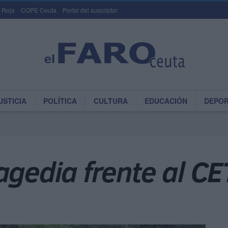
 Roja
COPE Ceuta
Portal del suscriptor
USTICIA
POLÍTICA
CULTURA
EDUCACIÓN
DEPO
agedia frente al CE