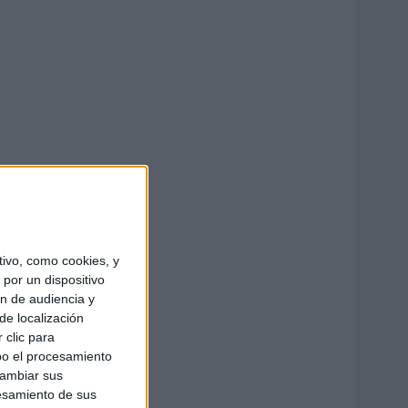
ivo, como cookies, y
por un dispositivo
ón de audiencia y
de localización
 clic para
bo el procesamiento
cambiar sus
esamiento de sus