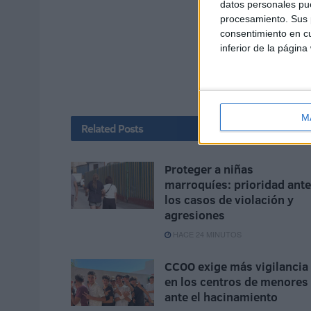
datos personales pue
procesamiento. Sus p
consentimiento en cu
inferior de la página
M
Related
Posts
Proteger a niñas
marroquíes: prioridad ante
los casos de violación y
agresiones
HACE 24 MINUTOS
CCOO exige más vigilancia
en los centros de menores
ante el hacinamiento