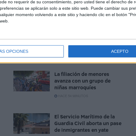
de no requerir de su consentimiento, pero usted tiene el derecho de r
referencias se aplicarán solo a este sitio web. Puede cambiar sus pref
alquier momento volviendo a este sitio y haciendo clic en el botón "Pri
 web.
ÁS OPCIONES
ACEPTO
La filiación de menores
avanza con un grupo de
niñas marroquíes
HACE 54 MINUTOS
El Servicio Marítimo de la
Guardia Civil aborta un pase
de inmigrantes en yate