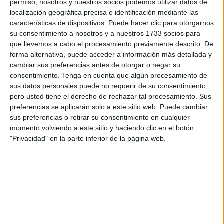
permiso, nosotros y nuestros socios podemos utilizar datos de
localización geográfica precisa e identificación mediante las
El fracaso es monumental. Como digo en el título, Ceuta
características de dispositivos. Puede hacer clic para otorgarnos
es un circuito para muchos coches y motos que circulan a
su consentimiento a nosotros y a nuestros 1733 socios para
altas velocidades impunemente por toda la ciudad, sin que
que llevemos a cabo el procesamiento previamente descrito. De
nadie haga nada efectivo para impedirlo.
forma alternativa, puede acceder a información más detallada y
cambiar sus preferencias antes de otorgar o negar su
Cuando llega la tarde-noche, mejor ni hablar. Hay lugares
consentimiento.
Tenga en cuenta que algún procesamiento de
sus datos personales puede no requerir de su consentimiento,
que se convierten en verdaderos circuitos de alta
pero usted tiene el derecho de rechazar tal procesamiento. Sus
velocidad, como la carretera de Benzú, todo el Monte
preferencias se aplicarán solo a este sitio web. Puede cambiar
Hacho, la subida a San Antonio, etcétera.
sus preferencias o retirar su consentimiento en cualquier
momento volviendo a este sitio y haciendo clic en el botón
Prácticamente ningún lugar de Ceuta se libra de los
"Privacidad" en la parte inferior de la página web.
energúmenos que no respetan los límites de velocidad y
ponen en peligro la vida de peatones y de otros
conductores.
La Policía Local dispone ahora de unos coches
“camuflados” —pongo lo de camuflados entre comillas
porque casi todo el mundo los conoce— en los que