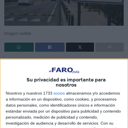
Imagen cedida
La ciudad entera se ha convertido en un circuito donde
motos, coches y algunos camiones circulan a altas
velocidades.
Su privacidad es importante para
nosotros
Somos uno de los lugares de España donde más policías
Nosotros y nuestros 1733
socios
almacenamos y/o accedemos
locales hay por habitante y por metro cuadrado. Una de las
a información en un dispositivo, como cookies, y procesamos
principales misiones de la Policía Local, además de
datos personales, como identificadores únicos e información
ejercer funciones de policía administrativa, es regular el
estándar enviada por un dispositivo para publicidad y contenido
tráfico rodado. De guardias civiles también tenemos un
personalizado, medición de publicidad y contenido,
investigación de audiencia y desarrollo de servicios.
Con su
buen número.