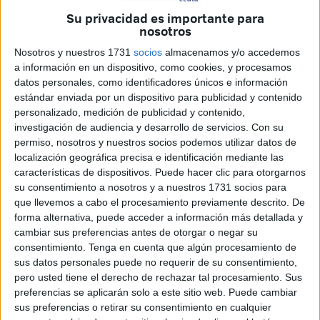
El agente de la Policía Local
, Alonso G.D., a quien
un
Su privacidad es importante para
Jurado
declaró
culpable de asesinar a su esposa
, Mª
nosotros
Ángeles Lozano, en la vivienda que compartían en
Nosotros y nuestros 1731
socios
almacenamos y/o accedemos
Parques de Ceuta,
permanecerá
en prisión
a la espera
a información en un dispositivo, como cookies, y procesamos
de la
sentencia
que debe dictar el magistrado Luis de
datos personales, como identificadores únicos e información
Diego Alegre. Conocerá ese fallo entre rejas.
estándar enviada por un dispositivo para publicidad y contenido
personalizado, medición de publicidad y contenido,
En un reciente auto dictado por su señoría y a cuyo
investigación de audiencia y desarrollo de servicios.
Con su
permiso, nosotros y nuestros socios podemos utilizar datos de
contenido íntegro ha tenido acceso
El Faro de Ceuta
, se
localización geográfica precisa e identificación mediante las
desestima el recurso de súplica
que interpuso la
características de dispositivos. Puede hacer clic para otorgarnos
representación procesal del policía local contra la prisión
su consentimiento a nosotros y a nuestros 1731 socios para
provisional que acordó el magistrado.
que llevemos a cabo el procesamiento previamente descrito. De
forma alternativa, puede acceder a información más detallada y
Hay un condicionante de peso
. Si bien es cierto que
cambiar sus preferencias antes de otorgar o negar su
consentimiento.
Tenga en cuenta que algún procesamiento de
todavía no se ha dictado sentencia y que el policía local
sus datos personales puede no requerir de su consentimiento,
cumplió todas las medidas fijadas mientras estuvo en
pero usted tiene el derecho de rechazar tal procesamiento. Sus
libertad celebrándose el juicio con Jurado por asesinato,
preferencias se aplicarán solo a este sitio web. Puede cambiar
ahora la situación
“ha cambiado drásticamente con el
sus preferencias o retirar su consentimiento en cualquier