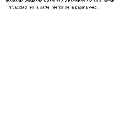
momento volviendo a este sitio y haciendo clic en el botón
nuevo veredicto
condenatorio”.
"Privacidad" en la parte inferior de la página web.
“Lo que era una simple expectativa de futura condena,
ahora es una realidad que eleva extraordinariamente el
riesgo de fuga
y, como señala la acusación particular, la
necesidad de
proteger a las víctimas
”, avanza el
magistrado.
La pena de más de 35 años de
cárcel, riesgo de fuga y protección
de los hijos
La pena máxima podría llegar a
más de 35 años
de
prisión al ser declarado culpable de asesinato: “Otro dato
excepcional que hace que justificar
el riesgo de fuga
sea
casi innecesario”, matiza.
“En todo caso el acusado y ya condenado en instancia es