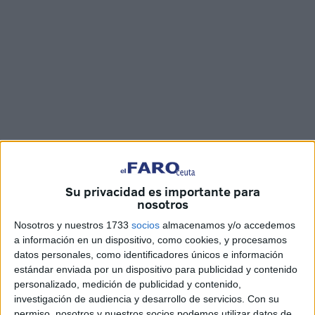
Imágenes: Jesús Galindo
Su privacidad es importante para
nosotros
Los Morancos han llegado a Ceuta para presentar su
Nosotros y nuestros 1733
socios
almacenamos y/o accedemos
a información en un dispositivo, como cookies, y procesamos
espectáculo
‘El Desfase’, organizado por la Consejería de
datos personales, como identificadores únicos e información
Educación y Cultura como parte del ‘Verano Cultural 2021’
estándar enviada por un dispositivo para publicidad y contenido
y lo han hecho con la intención de que
la pandemia no
personalizado, medición de publicidad y contenido,
acabe con el humor
, sino que sirva como una alternativa
investigación de audiencia y desarrollo de servicios.
Con su
permiso, nosotros y nuestros socios podemos utilizar datos de