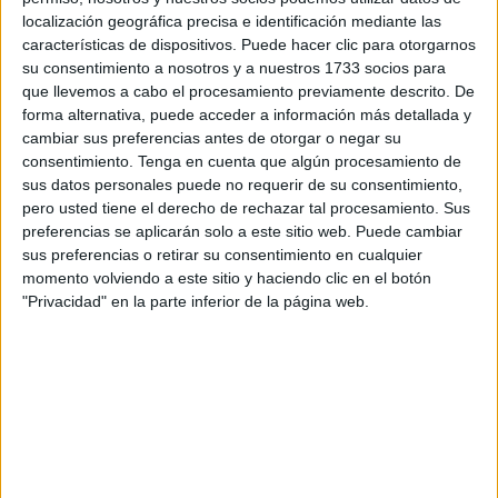
para superar los momentos difíciles y “llevarse un millón
localización geográfica precisa e identificación mediante las
de sonrisas”.
características de dispositivos. Puede hacer clic para otorgarnos
su consentimiento a nosotros y a nuestros 1733 socios para
“Es el espectáculo de la España de ahora, lo que pasa es
que llevemos a cabo el procesamiento previamente descrito. De
que nosotros le hemos dado la vuelta, intentamos dentro
forma alternativa, puede acceder a información más detallada y
de lo que se puede -porque esto ha sido un tragedión- que
cambiar sus preferencias antes de otorgar o negar su
consentimiento.
Tenga en cuenta que algún procesamiento de
la gente se vaya contenta para su casa y se lo pase
sus datos personales puede no requerir de su consentimiento,
estupendamente”, ha dicho César Cadaval.
pero usted tiene el derecho de rechazar tal procesamiento. Sus
preferencias se aplicarán solo a este sitio web. Puede cambiar
El dúo
ha querido, a través de sus personajes, que la
sus preferencias o retirar su consentimiento en cualquier
gente pueda sentirse identificada, pero desde el humor, sin
momento volviendo a este sitio y haciendo clic en el botón
dejar de lado la crítica social.
"Privacidad" en la parte inferior de la página web.
“Es un show muy muy gracioso, con muchas notas de
humor, mucha crítica social, y eso es lo que impera ahora
mismo”, ha agregado Jorge Cadaval.
Para Los Morancos volver a las presentaciones ha sido un
reto, así como para muchos otros artistas a los que la