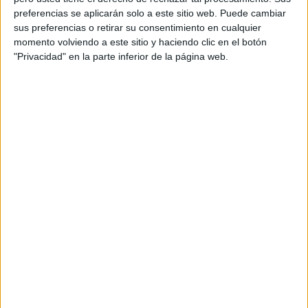
al Marruecos atlántico
. Según las fuentes, se espera que
preferencias se aplicarán solo a este sitio web. Puede cambiar
este enlace contribuya significativamente a la
sus preferencias o retirar su consentimiento en cualquier
momento volviendo a este sitio y haciendo clic en el botón
revitalización del ecosistema turístico
local, permitiendo
"Privacidad" en la parte inferior de la página web.
que la región reciba un perfil de viajero con alto potencial
de gasto.
Diversificación del mercado en
Marruecos
El lanzamiento de esta línea no es un hecho aislado, sino
que responde a una
estrategia de diversificación de
mercados
impulsada por las autoridades marroquíes.