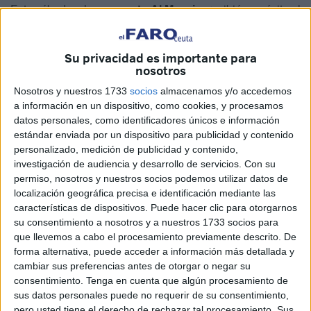
Este sábado, el
aeropuerto Al Massira
recibió con éxito el
primer vuelo directo de la compañía canadiense
Air
Transat
, estableciendo así la
primera conexión aérea
Su privacidad es importante para
directa entre Montreal y
Agadir
. Este hito marca un punto
nosotros
de inflexión en la conectividad de la región de
Souss-
Nosotros y nuestros 1733
socios
almacenamos y/o accedemos
Massa
con el mercado norteamericano.
a información en un dispositivo, como cookies, y procesamos
datos personales, como identificadores únicos e información
De acuerdo con la información publicada por la Agencia
estándar enviada por un dispositivo para publicidad y contenido
de Noticias MAP, el vuelo inaugural aterrizó con
194
personalizado, medición de publicidad y contenido,
pasajeros
a bordo, tras una travesía de
7 horas y 15
investigación de audiencia y desarrollo de servicios.
Con su
permiso, nosotros y nuestros socios podemos utilizar datos de
minutos
. Esta nueva ruta operará con una frecuencia de
localización geográfica precisa e identificación mediante las
cada viernes
, facilitando no solo el flujo de
visitantes
características de dispositivos. Puede hacer clic para otorgarnos
internacionales, sino también el vínculo con la numerosa
su consentimiento a nosotros y a nuestros 1733 socios para
comunidad marroquí residente en Canadá
,
que llevemos a cabo el procesamiento previamente descrito. De
forma alternativa, puede acceder a información más detallada y
especialmente en la zona de Montreal.
cambiar sus preferencias antes de otorgar o negar su
consentimiento.
Tenga en cuenta que algún procesamiento de
Desde el punto de vista logístico, esta
conexión
refuerza
sus datos personales puede no requerir de su consentimiento,
la posición de Agadir como la principal
puerta de entrada
pero usted tiene el derecho de rechazar tal procesamiento. Sus