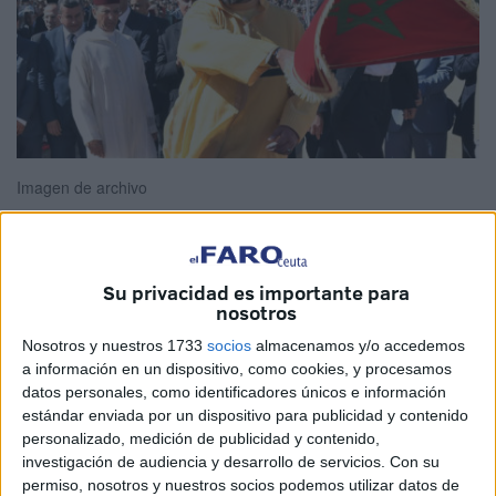
Imagen de archivo
Su privacidad es importante para
Mohamed VI llega a su residencia en el Rincón del M'diq y
nosotros
hay rumores que recogen los medios marroquíes sobre la
Nosotros y nuestros 1733
socios
almacenamos y/o accedemos
celebración de recepciones por la Fiesta del Trono y el
a información en un dispositivo, como cookies, y procesamos
acto de lealtad.
datos personales, como identificadores únicos e información
estándar enviada por un dispositivo para publicidad y contenido
Así, fuentes citadas por Zanka 20 apuntan a que el Rey
personalizado, medición de publicidad y contenido,
Mohamed VI llega durante este fin de semana a su
investigación de audiencia y desarrollo de servicios.
Con su
residencia real cerca de la ciudad del Rincón del M'diq,
permiso, nosotros y nuestros socios podemos utilizar datos de