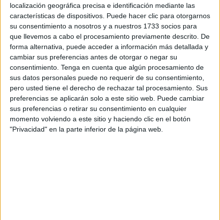
localización geográfica precisa e identificación mediante las
tras aproximadamente una semana de la muerte de su
características de dispositivos. Puede hacer clic para otorgarnos
madre, la Princesa Lalla Latifa.
su consentimiento a nosotros y a nuestros 1733 socios para
que llevemos a cabo el procesamiento previamente descrito. De
Las mismas fuentes destacan que el séquito del Rey
forma alternativa, puede acceder a información más detallada y
Mohamed VI tiene prevista esta escala: llegada al
cambiar sus preferencias antes de otorgar o negar su
aeropuerto de Sanía Ramel en Tánger para dirigirse luego
consentimiento.
Tenga en cuenta que algún procesamiento de
sus datos personales puede no requerir de su consentimiento,
a la ciudad del Rincón del M'diq y posteriormente a la
pero usted tiene el derecho de rechazar tal procesamiento. Sus
residencia real cerca de la playa de Oued Laou.
preferencias se aplicarán solo a este sitio web. Puede cambiar
sus preferencias o retirar su consentimiento en cualquier
Despliegue de seguridad
momento volviendo a este sitio y haciendo clic en el botón
"Privacidad" en la parte inferior de la página web.
El portal de noticias Zanka 20 hace mención a un gran
despliegue de seguridad por parte de la Gendarmería
Real, las fuerzas auxiliares y la seguridad nacional a lo
largo de la carretera nacional que conduce a Tánger y a lo
largo de la autopista que une Tánger y Fnideq
(Castillejos).