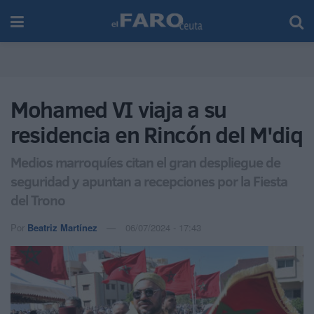
Mohamed VI viaja a su
residencia en Rincón del M'diq
Medios marroquíes citan el gran despliegue de
seguridad y apuntan a recepciones por la Fiesta
del Trono
Por
Beatriz Martínez
06/07/2024 - 17:43