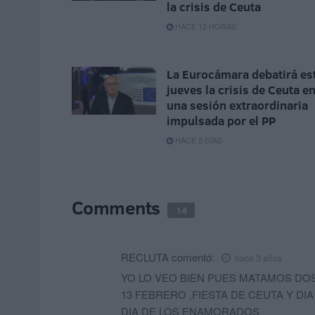
la crisis de Ceuta
HACE 12 HORAS
La Eurocámara debatirá es
jueves la crisis de Ceuta e
una sesión extraordinaria
impulsada por el PP
HACE 2 DÍAS
Comments
14
RECLUTA
comentó:
hace 3 años
YO LO VEO BIEN PUES MATAMOS DOS
13 FEBRERO ,FIESTA DE CEUTA Y DI
DIA DE LOS ENAMORADOS