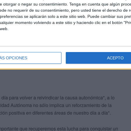
e otorgar o negar su consentimiento.
Tenga en cuenta que algún proc
raer a colación el asunto, planteando una alternativa.
de no requerir de su consentimiento, pero usted tiene el derecho de r
 el 13 de febrero, día en el que el pueblo de Ceuta
referencias se aplicarán solo a este sitio web. Puede cambiar sus pref
alquier momento volviendo a este sitio y haciendo clic en el botón "Pri
 web.
ertenencia a nuestro país lo que nos une a todos y
, ideología o confesión".
ÁS OPCIONES
ACEPTO
día para volver a reivindicar la causa autonómica", a lo
dad Autónoma no sólo implica un reforzamiento de la
ón positiva en diferentes áreas de nuestro día a día".
 importante que recuperemos esta lucha para conquistar un