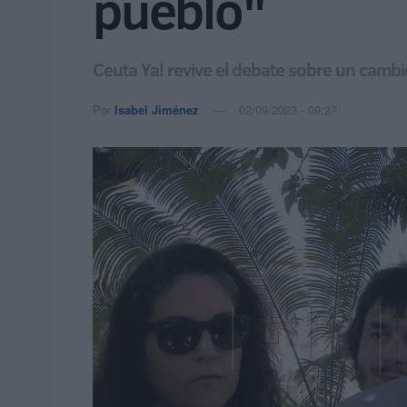
pueblo"
Ceuta Ya! revive el debate sobre un cambi
Por
Isabel Jiménez
02/09/2023 - 09:27