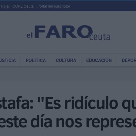
 Roja
COPE Ceuta
Portal del suscriptor
USTICIA
POLÍTICA
CULTURA
EDUCACIÓN
DEPO
fa: "Es ridículo q
este día nos repre