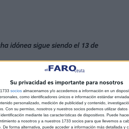
cha idónea sigue siendo el 13 de
e consideran una “necesidad” de buscar y encontrar
”. Sobre este tema ha recordado que fue algo que ya
Su privacidad es importante para nosotros
rechazado.
s 1733
socios
almacenamos y/o accedemos a información en un disposit
sonales, como identificadores únicos e información estándar enviada 
ntenido personalizado, medición de publicidad y contenido, investigaci
os.
Con su permiso, nosotros y nuestros socios podemos utilizar datos 
identificación mediante las características de dispositivos. Puede hacer
ntimiento a nosotros y a nuestros 1733 socios para que llevemos a ca
. De forma alternativa, puede acceder a información más detallada y 