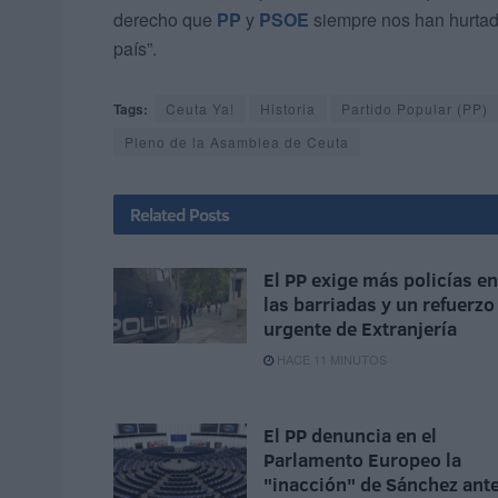
derecho que
PP
y
PSOE
siempre nos han hurtado:
país”.
Tags:
Ceuta Ya!
Historia
Partido Popular (PP)
Pleno de la Asamblea de Ceuta
Related
Posts
El PP exige más policías en
las barriadas y un refuerzo
urgente de Extranjería
HACE 11 MINUTOS
El PP denuncia en el
Parlamento Europeo la
"inacción" de Sánchez ant