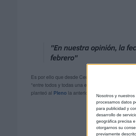
"En nuestra opinión, la fe
febrero"
Es por ello que desde Ceuta Ya! defienden lo qu
"entre todos y todas una efemérides de consenso
planteó al
Pleno
la anterior legislatura, siendo 
Nosotros y nuestro
procesamos datos per
para publicidad y co
desarrollo de servici
geográfica precisa e 
otorgarnos su conse
previamente descrito