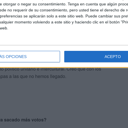
 por la interculturalidad y la
e otorgar o negar su consentimiento.
Tenga en cuenta que algún proc
 al fracaso”
de no requerir de su consentimiento, pero usted tiene el derecho de r
referencias se aplicarán solo a este sitio web. Puede cambiar sus pref
alquier momento volviendo a este sitio y haciendo clic en el botón "Pri
 web.
.
acía falta. Debemos beber de esa experiencia y aprender
mplica en ciertas cosas que nos afectan a todos? Un
ÁS OPCIONES
ACEPTO
tíes es fallido y será instrumentalizado por la extrema
olítico unitario e intercultural. Creo que con los
apas a las que no hemos llegado.
era sacado más votos?