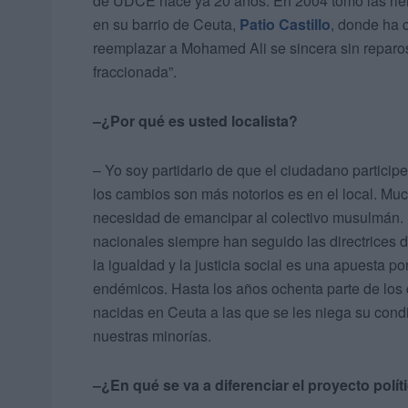
de UDCE hace ya 20 años. En 2004 tomó las rie
en su barrio de Ceuta,
Patio Castillo
, donde ha 
reemplazar a Mohamed Ali se sincera sin reparos
fraccionada”.
–¿Por qué es usted localista?
– Yo soy partidario de que el ciudadano participe 
los cambios son más notorios es en el local. M
necesidad de emancipar al colectivo musulmán. Es
nacionales siempre han seguido las directrices
la igualdad y la justicia social es una apuesta p
endémicos. Hasta los años ochenta parte de los
nacidas en Ceuta a las que se les niega su con
nuestras minorías.
–¿En qué se va a diferenciar el proyecto polít