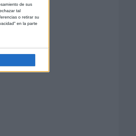
esamiento de sus
echazar tal
erencias o retirar su
vacidad" en la parte