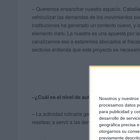
– Queremos ensanchar nuestro espacio. Caballas,
vehiculizar las demandas de los movimientos soc
instituciones ha generado un contexto nuevo, y l
elemento claro. La nuestra es una apuesta por la 
canalizamos eso o estaremos abocados al fracaso
sectores entienda que este proyecto es necesario
–¿Cuál es el nivel de autocrítica?
Nosotros y nuestro
procesamos datos per
para publicidad y co
– La actividad rutinaria genera unos tics que te 
desarrollo de servici
resetear, a servir a las demandas de la ciudadaní
geográfica precisa e 
otorgarnos su conse
previamente descrito