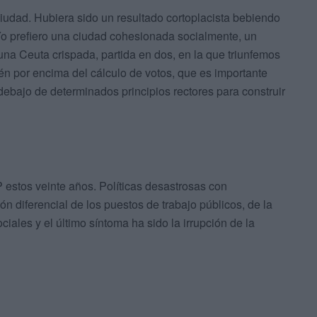
iudad. Hubiera sido un resultado cortoplacista bebiendo
 Yo prefiero una ciudad cohesionada socialmente, un
una Ceuta crispada, partida en dos, en la que triunfemos
tén por encima del cálculo de votos, que es importante
debajo de determinados principios rectores para construir
estos veinte años. Políticas desastrosas con
ón diferencial de los puestos de trabajo públicos, de la
ales y el último síntoma ha sido la irrupción de la