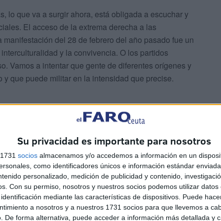
 lo que va a surgir ahora, está obligada a escuchar y
iales. El acceso de la extrema derecha a las
a manifestación del 28 de febrero del año pasado fue un
interculturalidad y la convivencia. O los partidos
. Vamos a intentar que gente de diferentes orígenes y
 y que puede militar en la intensidad que precise.
Su privacidad es importante para nosotros
s 1731
socios
almacenamos y/o accedemos a información en un disposit
sonales, como identificadores únicos e información estándar enviada 
ntenido personalizado, medición de publicidad y contenido, investigaci
aleja de la ciudadanía, que te separa del terreno. Vamos a
os.
Con su permiso, nosotros y nuestros socios podemos utilizar datos 
a, para no ser como los partidos tradicionales.
identificación mediante las características de dispositivos. Puede hacer
ntimiento a nosotros y a nuestros 1731 socios para que llevemos a ca
. De forma alternativa, puede acceder a información más detallada y 