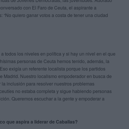
ndas de Jóvenes Demócratas, las juventudes. Adorado
conversado con El Faro de Ceuta, el aspirante a
: “No quiero ganar votos a costa de tener una ciudad
a todos los niveles en política y si hay un nivel en el que
uchísimas personas de Ceuta hemos tenido, además, la
o exigía un referente localista porque los partidos
 de Madrid. Nuestro localismo empoderador en busca de
or la inclusión para resolver nuestros problemas
 ceutíes no estaba completa y sigue habiendo personas
dición. Queremos escuchar a la gente y empoderar a
ico que aspira a liderar de Caballas?