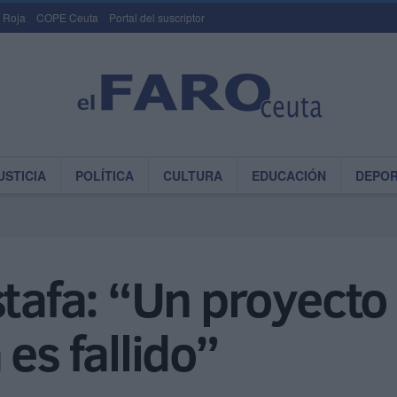
 Roja
COPE Ceuta
Portal del suscriptor
USTICIA
POLÍTICA
CULTURA
EDUCACIÓN
DEPO
fa: “Un proyecto 
es fallido”