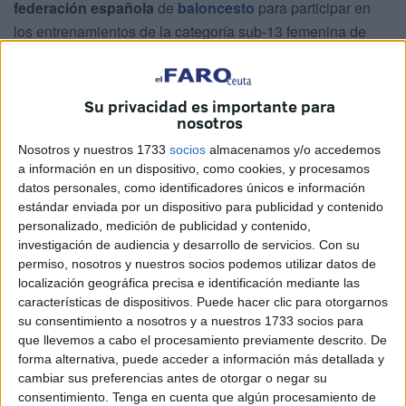
federación española
de
baloncesto
para participar en
los entrenamientos de la categoría sub-13 femenina de
3x3, el próximo 14 de julio en
Zaragoza
.
El club ceutí se ha mostrado muy entusiasmado del éxito
Su privacidad es importante para
de su jugadora. “
Estamos muy orgullosos/as de tus
nosotros
logros
. ¡
Enhorabuena
a ella y a su familia que ha
Nosotros y nuestros 1733
socios
almacenamos y/o accedemos
dedicado toda su vida al baloncesto y también son parte
a información en un dispositivo, como cookies, y procesamos
de nuestro club! ¡Viva la Marea Verde!”, han publicado.
datos personales, como identificadores únicos e información
estándar enviada por un dispositivo para publicidad y contenido
La jugadora lleva vinculada con el
Club Baloncesto
personalizado, medición de publicidad y contenido,
investigación de audiencia y desarrollo de servicios.
Con su
Ciudad de Ceuta
desde su etapa preminibasket y se ha
permiso, nosotros y nuestros socios podemos utilizar datos de
ido formando y adquiriendo los mejores consejos de sus
localización geográfica precisa e identificación mediante las
entrenadores para conseguir lo que tiene hoy:
una
características de dispositivos. Puede hacer clic para otorgarnos
llamada de la selección española
.
su consentimiento a nosotros y a nuestros 1733 socios para
que llevemos a cabo el procesamiento previamente descrito. De
forma alternativa, puede acceder a información más detallada y
cambiar sus preferencias antes de otorgar o negar su
consentimiento.
Tenga en cuenta que algún procesamiento de