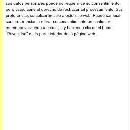
sus datos personales puede no requerir de su consentimiento,
pero usted tiene el derecho de rechazar tal procesamiento. Sus
preferencias se aplicarán solo a este sitio web. Puede cambiar
La pasión viene de familia
sus preferencias o retirar su consentimiento en cualquier
momento volviendo a este sitio y haciendo clic en el botón
Además, la jugadora caballa tiene parte de sus referentes
"Privacidad" en la parte inferior de la página web.
baloncestísticos en su casa.
Sus
padres
, Mariyou Moreno
y Miguel Ángel Gómez, han sido
grandes figuras del
baloncesto
ceutí
, que han brillado bastante sobre la pista.
Ahora, su hija Mireya recoge el testigo y será la encargada
de seguir asombrando a los aficionados con sus jugadas y
su perseverancia.
Su siguiente objetivo: Zaragoza, donde tendrá a
oportunidad de aprender de
los mejores técnicos a nivel
nacional.