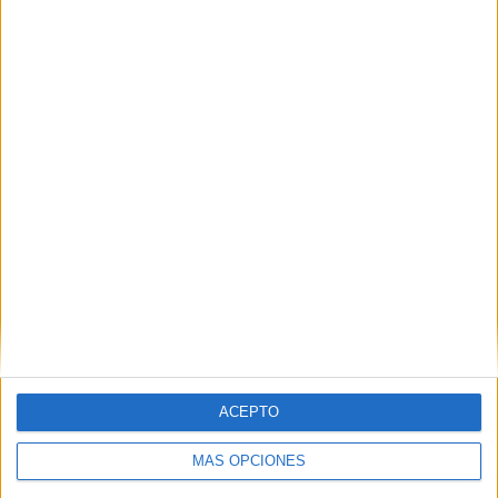
POR
ISABEL JIMÉNEZ
05/12/2025
0
Este sábado comienzan las Ligas
Autonómicas de Baloncesto
POR
JUAN ZALDÍVAR
07/11/2025
0
1
2
…
21
ACEPTO
MÁS OPCIONES