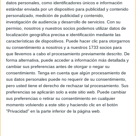
datos personales, como identificadores únicos e información
POR
JUAN ZALDÍVAR
27/02/2026
0
estándar enviada por un dispositivo para publicidad y contenido
Luz verde a convenios con entidades sociales
personalizado, medición de publicidad y contenido,
y deportivas
investigación de audiencia y desarrollo de servicios.
Con su
permiso, nosotros y nuestros socios podemos utilizar datos de
POR
MARIBEL TENA
24/02/2026
2
localización geográfica precisa e identificación mediante las
¿El fin de las goteras del ‘Campoamor’?: un
características de dispositivos. Puede hacer clic para otorgarnos
paso más cerca
su consentimiento a nosotros y a nuestros 1733 socios para
que llevemos a cabo el procesamiento previamente descrito. De
POR
DIEGO NARANJO
21/02/2026
1
forma alternativa, puede acceder a información más detallada y
Toni Carrillo, referente del Minibasket, este fin
cambiar sus preferencias antes de otorgar o negar su
de semana en Ceuta
consentimiento.
Tenga en cuenta que algún procesamiento de
sus datos personales puede no requerir de su consentimiento,
POR
BEATRIZ MARTÍNEZ
29/01/2026
0
pero usted tiene el derecho de rechazar tal procesamiento. Sus
Ceuta y Marbella se unen por el baloncesto en
preferencias se aplicarán solo a este sitio web. Puede cambiar
el ‘Molina’ y en el ‘Campoamor’
sus preferencias o retirar su consentimiento en cualquier
momento volviendo a este sitio y haciendo clic en el botón
POR
FERNANDO MORCILLO
06/12/2025
0
"Privacidad" en la parte inferior de la página web.
Ceuta y Marbella organizan un torneo
interprovincial de basket este sábado en la
ciudad