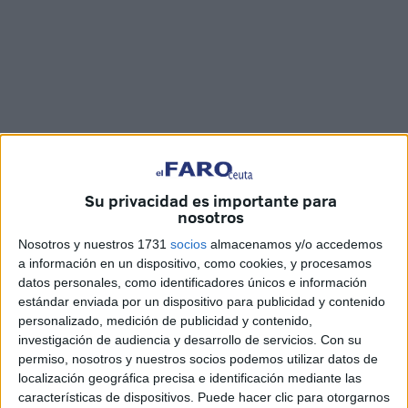
Su privacidad es importante para
nosotros
Fotos y vídeo: Jesús Galindo
Nosotros y nuestros 1731
socios
almacenamos y/o accedemos
a información en un dispositivo, como cookies, y procesamos
datos personales, como identificadores únicos e información
estándar enviada por un dispositivo para publicidad y contenido
Hasta el próximo 14 de marzo los amantes
de la pintura
personalizado, medición de publicidad y contenido,
tienen la oportunidad de disfrutar de una muestra
del
investigación de audiencia y desarrollo de servicios.
Con su
permiso, nosotros y nuestros socios podemos utilizar datos de
artista Miguel Ávila Cabezas
. ‘La mirada del perro’,
localización geográfica precisa e identificación mediante las
inaugurada el pasado día 14 en la
Biblioteca Pública del
características de dispositivos. Puede hacer clic para otorgarnos