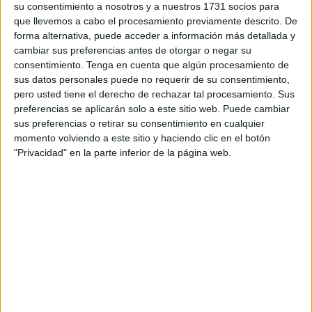
Estado Adolfo Suárez
, en Ceuta, es la primera
su consentimiento a nosotros y a nuestros 1731 socios para
exposición del
también poeta
, filólogo, investigador y
que llevemos a cabo el procesamiento previamente descrito. De
forma alternativa, puede acceder a información más detallada y
dramaturgo.
cambiar sus preferencias antes de otorgar o negar su
consentimiento.
Tenga en cuenta que algún procesamiento de
Se trata de una selección de 51 piezas de un total de 180
sus datos personales puede no requerir de su consentimiento,
que Ávila Cabezas tuvo la oportunidad de realizar en
pero usted tiene el derecho de rechazar tal procesamiento. Sus
menos de un año y que pertenecen
al arte abstracto
.
preferencias se aplicarán solo a este sitio web. Puede cambiar
Como el mismo artista lo ha descrito, estas obras que
sus preferencias o retirar su consentimiento en cualquier
momento volviendo a este sitio y haciendo clic en el botón
forman parte de su primera exposición de pinturas, no
"Privacidad" en la parte inferior de la página web.
encierran una temática concreta, siendo una invitación
abierta a la imaginación e interpretación.
“Yo no sabía cómo definirlo y algunos lo hacen como un
formalismo abstracto. Cada cuadro plantea un tema
distinto. Por los títulos los conoceréis. Hay autorretratos
muy peculiares. Algunos de ellos es cierto que tienen un
tono y un toque irónico y también, sin duda, crítico”, dijo en
una reciente entrevista a El Faro, poco antes de presentar