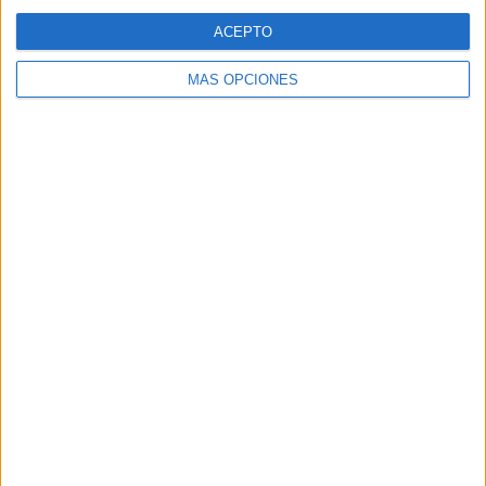
ACEPTO
MÁS OPCIONES
Tags:
Arte
Biblioteca
Pintura
Poesía
Related
Posts
Cucurella cumple su promesa y se tatúa
la cara de Luis de la Fuente tras ganar el
Mundial
HACE 1 SEMANA
Festival Ochentero: un viaje al pasado en
las Murallas Reales
HACE 2 SEMANAS