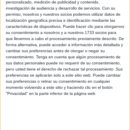
personalizado, medición de publicidad y contenido,
–¿Sobre qué trata la exposición?
investigación de audiencia y desarrollo de servicios.
Con su
permiso, nosotros y nuestros socios podemos utilizar datos de
–Es una exposición muy diversa. Son 51 cuadros y no hay
localización geográfica precisa e identificación mediante las
características de dispositivos. Puede hacer clic para otorgarnos
una temática concreta. Es decir, son cuadros que tienen
su consentimiento a nosotros y a nuestros 1733 socios para
distintas temáticas aunque fundamentalmente pertenecen
que llevemos a cabo el procesamiento previamente descrito. De
al ámbito de lo abstracto. Yo no sabía cómo definirlo y
forma alternativa, puede acceder a información más detallada y
algunos lo hacen como un formalismo abstracto. Cada
cambiar sus preferencias antes de otorgar o negar su
consentimiento.
Tenga en cuenta que algún procesamiento de
cuadro plantea un tema distinto. Por los títulos los
sus datos personales puede no requerir de su consentimiento,
conoceréis. Hay autorretratos muy peculiares. Algunos de
pero usted tiene el derecho de rechazar tal procesamiento. Sus
ellos es cierto que tienen un tono y un toque irónico y
preferencias se aplicarán solo a este sitio web. Puede cambiar
también, sin duda, crítico.
sus preferencias o retirar su consentimiento en cualquier
momento volviendo a este sitio y haciendo clic en el botón
–¿Cuánto tiempo ha pasado desde que comenzó a
"Privacidad" en la parte inferior de la página web.
pintar los primeros cuadros que componen esta
exposición?
–Te vas a llevar las manos a la cabeza. Yo soy una
persona que tiene ya una cierta edad y llevo menos de un