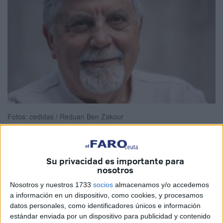
Fotos: cedidas / Reduan Ben Zakour
Su privacidad es importante para
Miguel Ávila
inaugurará esta tarde en la
Biblioteca
nosotros
Pública Adolfo Suárez de Ceuta su exposición de
Nosotros y nuestros 1733
socios
almacenamos y/o accedemos
pinturas
‘La Mirada del perro’. La cita comenzará a las
a información en un dispositivo, como cookies, y procesamos
19:30 horas y el propio autor ofrecerá
más detalles de
datos personales, como identificadores únicos e información
esta muestra
compuesta por 51 pinturas.
estándar enviada por un dispositivo para publicidad y contenido