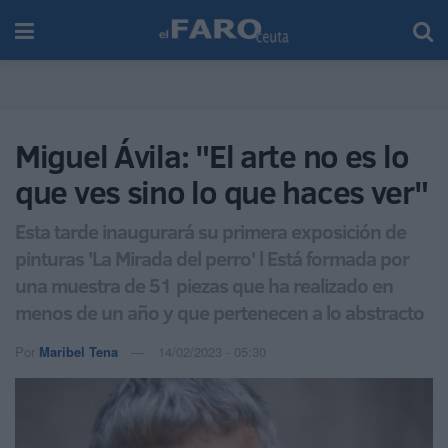
Miguel Ávila: "El arte no es lo
que ves sino lo que haces ver"
Esta tarde inaugurará su primera exposición de
pinturas 'La Mirada del perro' l Está formada por
una muestra de 51 piezas que ha realizado en
menos de un año y que pertenecen a lo abstracto
Por
Maribel Tena
14/02/2023 - 05:30