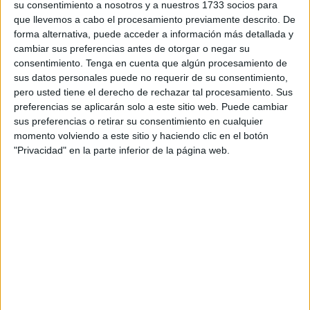
su consentimiento a nosotros y a nuestros 1733 socios para
Los hechos ocurrieron la pasada madrugada y el hombre,
que llevemos a cabo el procesamiento previamente descrito. De
de 54 años, ya ha sido detenido tras haber asesinado,
forma alternativa, puede acceder a información más detallada y
supuestamente, a su expareja de 44, ambos de
cambiar sus preferencias antes de otorgar o negar su
nacionalidad rusa.
consentimiento.
Tenga en cuenta que algún procesamiento de
sus datos personales puede no requerir de su consentimiento,
El crimen se habría producido sobre las 4.30 horas cuando
pero usted tiene el derecho de rechazar tal procesamiento. Sus
preferencias se aplicarán solo a este sitio web. Puede cambiar
el agresor accedió a la vivienda a través de un balcón con
sus preferencias o retirar su consentimiento en cualquier
la ayuda de una escalera y degolló a la mujer, de la que se
momento volviendo a este sitio y haciendo clic en el botón
estaba separando, en presencia de la hija de ambos, de
"Privacidad" en la parte inferior de la página web.
11 años.
La pareja vivía en domicilios diferentes y el hombre habría
accedido al de ella sin autorización. Además, fuentes de la
investigación aseguran que ella había presentado una
denuncia contra su expareja el pasado 1 de octubre por la
que se decretó una orden de alejamiento que estaba en
vigor.