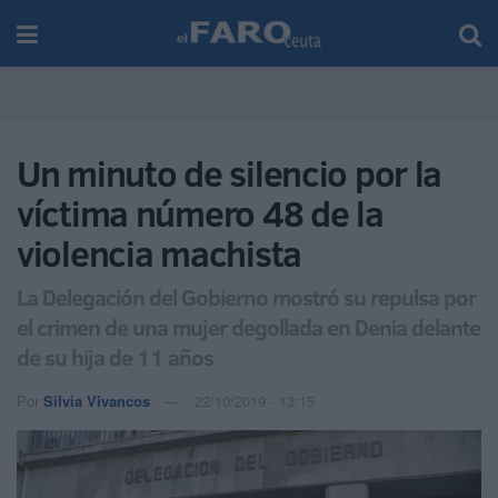
Un minuto de silencio por la
víctima número 48 de la
violencia machista
La Delegación del Gobierno mostró su repulsa por
el crimen de una mujer degollada en Denia delante
de su hija de 11 años
Por
Silvia Vivancos
22/10/2019 - 13:15