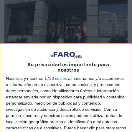
Su privacidad es importante para
nosotros
Fotos: Reduan Ben Zakour
Nosotros y nuestros 1733
socios
almacenamos y/o accedemos
a información en un dispositivo, como cookies, y procesamos
datos personales, como identificadores únicos e información
estándar enviada por un dispositivo para publicidad y contenido
La Delegación del Gobierno
ha guardado un minuto de
personalizado, medición de publicidad y contenido,
silencio en repulsa por el último acto de
violencia de
investigación de audiencia y desarrollo de servicios.
Con su
género,
que se ha saldado con el asesinato de una mujer
permiso, nosotros y nuestros socios podemos utilizar datos de
localización geográfica precisa e identificación mediante las
en la localidad alicantina de Denia.
características de dispositivos. Puede hacer clic para otorgarnos