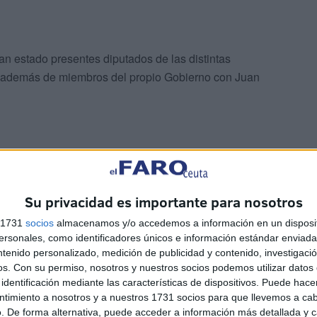
an estado presentes diputados de las distintas
 además de miembros del propio Gobierno con Juan
Su privacidad es importante para nosotros
s 1731
socios
almacenamos y/o accedemos a información en un disposit
sonales, como identificadores únicos e información estándar enviada 
ntenido personalizado, medición de publicidad y contenido, investigaci
lor sigue siendo una herida abierta en la sociedad
os.
Con su permiso, nosotros y nuestros socios podemos utilizar datos 
04
, varias explosiones sacudieron los trenes de cercanías
identificación mediante las características de dispositivos. Puede hacer
iento y dolor. El atentado causó la muerte de 192
ntimiento a nosotros y a nuestros 1731 socios para que llevemos a ca
. De forma alternativa, puede acceder a información más detallada y 
dejó una
cicatriz imborrable también entre los vecinos