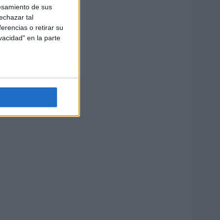
esamiento de sus
echazar tal
erencias o retirar su
vacidad" en la parte