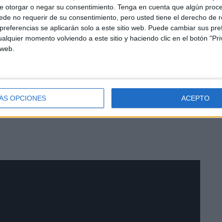
e otorgar o negar su consentimiento.
Tenga en cuenta que algún proc
de no requerir de su consentimiento, pero usted tiene el derecho de r
referencias se aplicarán solo a este sitio web. Puede cambiar sus pref
alquier momento volviendo a este sitio y haciendo clic en el botón "Pri
 web.
a convocado un minuto de silencio
a las 12.00 horas
tra del recuerdo solidario con las víctimas de los
ÁS OPCIONES
ACEPTO