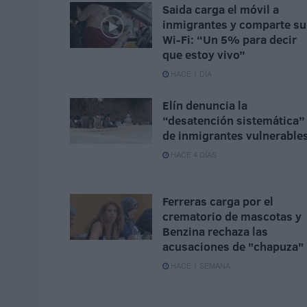
Saida carga el móvil a
inmigrantes y comparte su
Wi-Fi: “Un 5% para decir
que estoy vivo”
HACE 1 DÍA
Elín denuncia la
“desatención sistemática”
de inmigrantes vulnerable
HACE 4 DÍAS
Ferreras carga por el
crematorio de mascotas y
Benzina rechaza las
acusaciones de "chapuza"
HACE 1 SEMANA