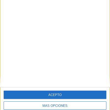
la "inacción" de Sánchez ante la crisis de
Ceuta
HACE 6 HORAS
Preocupación por las fotos de menores
con soldados trasladados a la frontera
HACE 6 HORAS
ACEPTO
MÁS OPCIONES