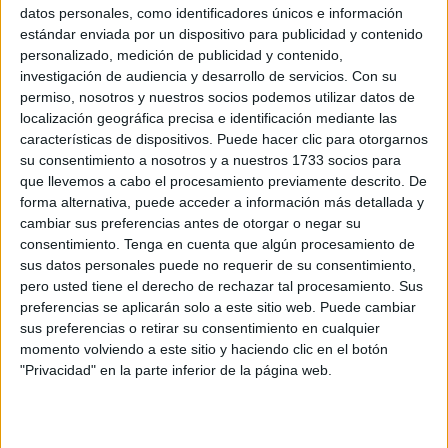
datos personales, como identificadores únicos e información
estándar enviada por un dispositivo para publicidad y contenido
Related
Posts
personalizado, medición de publicidad y contenido,
investigación de audiencia y desarrollo de servicios.
Con su
Carta de los vecinos de Arcos Quebrados
permiso, nosotros y nuestros socios podemos utilizar datos de
localización geográfica precisa e identificación mediante las
HACE 5 HORAS
características de dispositivos. Puede hacer clic para otorgarnos
su consentimiento a nosotros y a nuestros 1733 socios para
Disparos en el Príncipe y un herido por
que llevemos a cabo el procesamiento previamente descrito. De
arma blanca
forma alternativa, puede acceder a información más detallada y
HACE 5 HORAS
cambiar sus preferencias antes de otorgar o negar su
consentimiento.
Tenga en cuenta que algún procesamiento de
Orgullo de un pueblo que nunca pierde
sus datos personales puede no requerir de su consentimiento,
su humanidad
pero usted tiene el derecho de rechazar tal procesamiento. Sus
HACE 5 HORAS
preferencias se aplicarán solo a este sitio web. Puede cambiar
sus preferencias o retirar su consentimiento en cualquier
Aplazado el amistoso entre el Ittihad de
momento volviendo a este sitio y haciendo clic en el botón
Tánger y el FC Barcelona
"Privacidad" en la parte inferior de la página web.
HACE 6 HORAS
El PP denuncia en el Parlamento Europeo