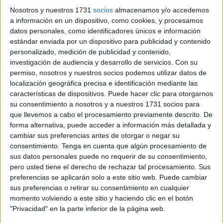
local de heavy metal
compuesta por cuatro integrantes,
Nosotros y nuestros 1731
socios
almacenamos y/o accedemos
entre quienes están Eloy Peula a la voz, Antonio Mauricio
a información en un dispositivo, como cookies, y procesamos
al bajo y coros, Pepe Bermejo a la batería y Emilio S.
datos personales, como identificadores únicos e información
estándar enviada por un dispositivo para publicidad y contenido
Ortega a la guitarra.
personalizado, medición de publicidad y contenido,
investigación de audiencia y desarrollo de servicios.
Con su
Comenzaron esta andadura musical hace años y después
permiso, nosotros y nuestros socios podemos utilizar datos de
de lanzar algunos singles sueltos, se atrevieron a dar el
localización geográfica precisa e identificación mediante las
paso con un ‘larga duración’ que cada día llega a más
características de dispositivos. Puede hacer clic para otorgarnos
oyentes.
su consentimiento a nosotros y a nuestros 1731 socios para
que llevemos a cabo el procesamiento previamente descrito. De
forma alternativa, puede acceder a información más detallada y
La publicación de un vídeo Lyric
cambiar sus preferencias antes de otorgar o negar su
consentimiento.
Tenga en cuenta que algún procesamiento de
Tras ese éxito, han decidido dar un paso más allá y este
sus datos personales puede no requerir de su consentimiento,
viernes lanzarán un video lyric de una canción del álbum
pero usted tiene el derecho de rechazar tal procesamiento. Sus
preferencias se aplicarán solo a este sitio web. Puede cambiar
‘Black Dahlia’. Concretamente, se trata de
Lone Wolf,
sus preferencias o retirar su consentimiento en cualquier
“una de las canciones más potentes y significativas
momento volviendo a este sitio y haciendo clic en el botón
del álbum”
, señalan los componentes del grupo.
"Privacidad" en la parte inferior de la página web.