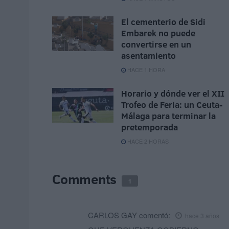
El cementerio de Sidi
Embarek no puede
convertirse en un
asentamiento
HACE 1 HORA
Horario y dónde ver el XII
Trofeo de Feria: un Ceuta-
Málaga para terminar la
pretemporada
HACE 2 HORAS
Comments
1
CARLOS GAY
comentó:
hace 3 años