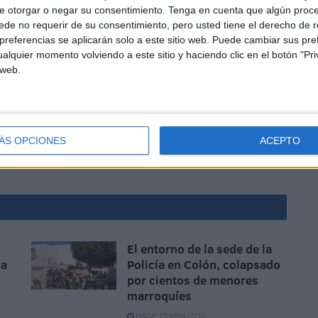
e otorgar o negar su consentimiento.
Tenga en cuenta que algún proc
de no requerir de su consentimiento, pero usted tiene el derecho de r
referencias se aplicarán solo a este sitio web. Puede cambiar sus pref
alquier momento volviendo a este sitio y haciendo clic en el botón "Pri
 web.
to antes de feria, porque se nos junta y entonces hay
ían el horario de verano una horita más por la noche mejor
as 3 de la tarde, es para ponerle un monumento en la
ÁS OPCIONES
ACEPTO
El entorno de la sede de la
na
Policía en Colón, colapsado
por cientos de menores
marroquíes
HACE 23 MINUTOS