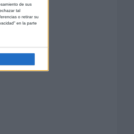
esamiento de sus
echazar tal
erencias o retirar su
vacidad" en la parte