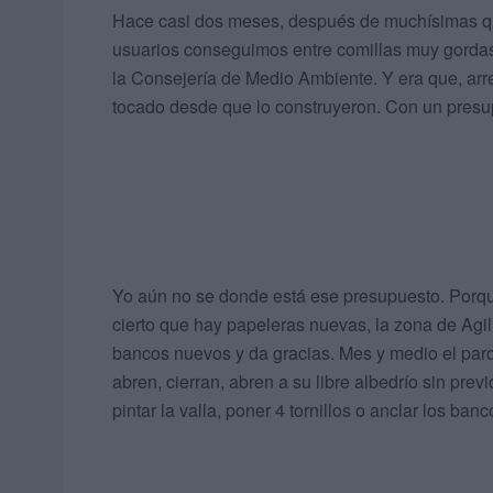
Hace casi dos meses, después de muchísimas que
usuarios conseguimos entre comillas muy gordas,
la Consejería de Medio Ambiente. Y era que, arr
tocado desde que lo construyeron. Con un presup
Yo aún no se donde está ese presupuesto. Porque
cierto que hay papeleras nuevas, la zona de Agi
bancos nuevos y da gracias. Mes y medio el parq
abren, cierran, abren a su libre albedrío sin pre
pintar la valla, poner 4 tornillos o anclar los banc