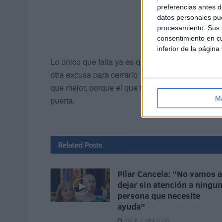
preferencias antes d
datos personales pue
procesamiento. Sus p
consentimiento en cu
inferior de la página
Lo único que falta ya es que lo hagan por comple
otra excusa para cerrarlo 10 días más, y si ampl
que mejor, porque el que tenga el valor de ir a l
M
puerta.
Related
Posts
Pilar Cancela: “No vamos a
dejar sin atención a ningu
persona que necesite
ayuda”
HACE 7 MINUTOS