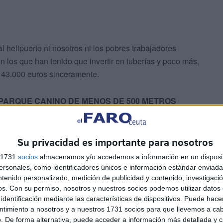
l helipuerto ni nosotros ni los pobres trabajadores
 los que han tenido que invertir en tuberías y poco más,
43.000 euros sinceramente.
PARQUE CANINO DE MENOS DE 500 METROS
Su privacidad es importante para nosotros
s 1731
socios
almacenamos y/o accedemos a información en un disposit
sonales, como identificadores únicos e información estándar enviada 
ntenido personalizado, medición de publicidad y contenido, investigaci
os.
Con su permiso, nosotros y nuestros socios podemos utilizar datos 
omado por el pito del sereno? También.
identificación mediante las características de dispositivos. Puede hacer
ntimiento a nosotros y a nuestros 1731 socios para que llevemos a ca
. De forma alternativa, puede acceder a información más detallada y 