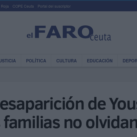
 Roja
COPE Ceuta
Portal del suscriptor
USTICIA
POLÍTICA
CULTURA
EDUCACIÓN
DEPO
esaparición de You
familias no olvida