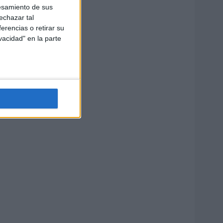
esamiento de sus
echazar tal
erencias o retirar su
vacidad" en la parte