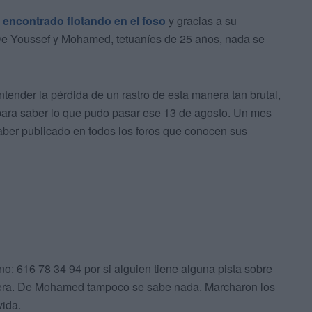
e
encontrado flotando en el foso
y gracias a su
 De Youssef y Mohamed, tetuaníes de 25 años, nada se
ender la pérdida de un rastro de esta manera tan brutal,
r para saber lo que pudo pasar ese 13 de agosto. Un mes
ber publicado en todos los foros que conocen sus
no: 616 78 34 94 por si alguien tiene alguna pista sobre
era. De Mohamed tampoco se sabe nada. Marcharon los
vida.