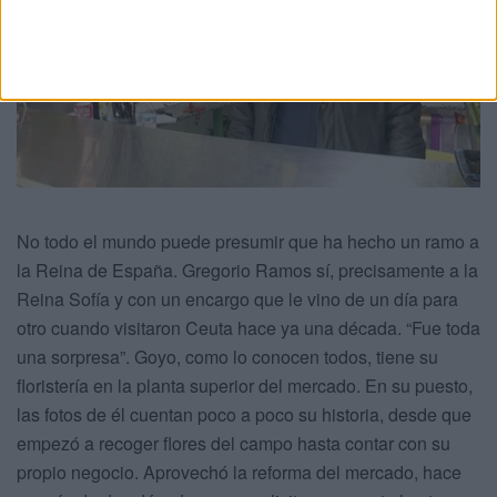
No todo el mundo puede presumir que ha hecho un ramo a
la Reina de España. Gregorio Ramos sí, precisamente a la
Reina Sofía y con un encargo que le vino de un día para
otro cuando visitaron Ceuta hace ya una década. “Fue toda
una sorpresa”. Goyo, como lo conocen todos, tiene su
floristería en la planta superior del mercado. En su puesto,
las fotos de él cuentan poco a poco su historia, desde que
empezó a recoger flores del campo hasta contar con su
propio negocio. Aprovechó la reforma del mercado, hace