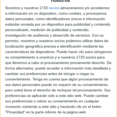
nosotros
Central, sino en los otros cinco que están repartidos por
Nosotros y nuestros 1733
socios
almacenamos y/o accedemos
toda la ciudad: Terrones, Real 90, San José, Manzanera y
a información en un dispositivo, como cookies, y procesamos
O’Donnell. Entre los seis suman 442 puestos de venta, de
datos personales, como identificadores únicos e información
los cuales, según datos de la Ciudad, el 18% están
estándar enviada por un dispositivo para publicidad y contenido
personalizado, medición de publicidad y contenido,
vacantes. Más en detalle, el Gobierno local desglosa que
investigación de audiencia y desarrollo de servicios.
Con su
mercados como los de Manzanera y O’Donell se
permiso, nosotros y nuestros socios podemos utilizar datos de
mantienen a un 100% de su actividad, sin ningún puesto
localización geográfica precisa e identificación mediante las
vacante, mientras que en otros, como el de San José, la
características de dispositivos. Puede hacer clic para otorgarnos
su consentimiento a nosotros y a nuestros 1733 socios para
ocupación supera el 73%, mismo porcentaje que el
que llevemos a cabo el procesamiento previamente descrito. De
mercado de Real 90. En Terrones alcanza el 75% y en el
forma alternativa, puede acceder a información más detallada y
Central el último censo elaborado por los empleados
cambiar sus preferencias antes de otorgar o negar su
municipales cifra en 189 los puestos ocupados frente a los
consentimiento.
Tenga en cuenta que algún procesamiento de
30 que se mantienen vacíos.
sus datos personales puede no requerir de su consentimiento,
pero usted tiene el derecho de rechazar tal procesamiento. Sus
Pese a ser las cifras oficiales, la imagen de los mercados
preferencias se aplicarán solo a este sitio web. Puede cambiar
sus preferencias o retirar su consentimiento en cualquier
es muy diferente. Tanto el Central como el de San José
momento volviendo a este sitio y haciendo clic en el botón
lucen con un gran número de puestos vacíos,
"Privacidad" en la parte inferior de la página web.
prevaleciendo las cortinas bajadas a la venta. Para