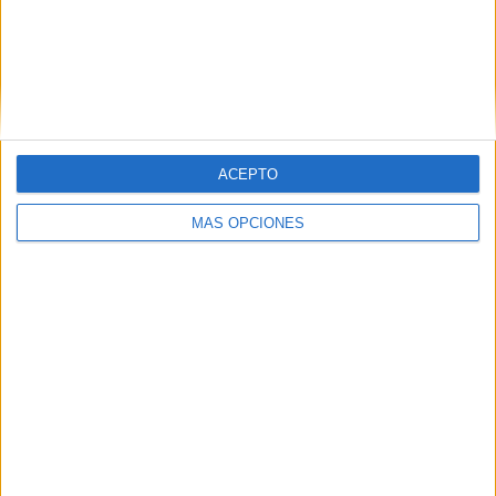
acogida por los ceutíes, lo que ha hecho que todos los que
han llegado desde fuera se hayan sentido como en casa y
solo piensan en volver y repetir la experiencia el próximo
año.
ACEPTO
MÁS OPCIONES
Tags:
Mercado artesanal
Murallas Reales
Música