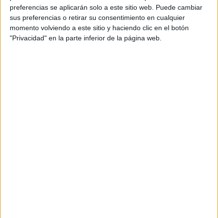
preferencias se aplicarán solo a este sitio web. Puede cambiar
sus preferencias o retirar su consentimiento en cualquier
momento volviendo a este sitio y haciendo clic en el botón
"Privacidad" en la parte inferior de la página web.
Rafa Osorio ha llegado desde Jaén y en su puesto se
pueden ver plantas medicinales, especias, mieles, té e
infusiones. En resumen, "una variedad grande de cosas"
que ha tenido una gran acogida. “Se ha dado bastante
bien y ha entrado bastante público”, asegura, por lo que “el
año que viene seguimos la tradición de venir cada
edición”.
De Barcelona es Pilar Hernández, que ha venido cargada
de “joyería en plata y en acero y tenemos gran variedad en
pendientes, pulseras, collares, anillos, etcétera”, todo lo
que los ceutíes esperen encontrar.