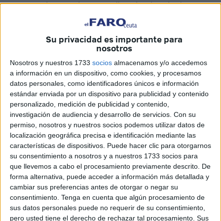
entonces, decenas de puestos llegados de todos los
puntos del territorio español se han dado cita en las
Murallas.
Su privacidad es importante para
nosotros
Productos artesanales
, bisutería, juguetes, especias,
decoración, toda clase de comida... Cada uno trae lo más
Nosotros y nuestros 1733
socios
almacenamos y/o accedemos
a información en un dispositivo, como cookies, y procesamos
típico de su tierra con el objetivo de darlo a conocer en la
datos personales, como identificadores únicos e información
ciudad autónoma.
estándar enviada por un dispositivo para publicidad y contenido
personalizado, medición de publicidad y contenido,
Algunos llevan años viniendo a este mercado, mientras
investigación de audiencia y desarrollo de servicios.
Con su
que para otros es la primera vez, aunque todos ellos
permiso, nosotros y nuestros socios podemos utilizar datos de
comparten la misma sensación: se van con un buen sabor
localización geográfica precisa e identificación mediante las
características de dispositivos. Puede hacer clic para otorgarnos
de boca por la acogida que han tenido.
su consentimiento a nosotros y a nuestros 1733 socios para
que llevemos a cabo el procesamiento previamente descrito. De
forma alternativa, puede acceder a información más detallada y
cambiar sus preferencias antes de otorgar o negar su
consentimiento.
Tenga en cuenta que algún procesamiento de
sus datos personales puede no requerir de su consentimiento,
pero usted tiene el derecho de rechazar tal procesamiento. Sus