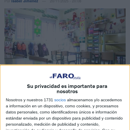
Por
Isabel Jiménez
20/11/2025 - 20:08
Su privacidad es importante para
nosotros
Imagen de archivo
Nosotros y nuestros 1731
socios
almacenamos y/o accedemos
a información en un dispositivo, como cookies, y procesamos
datos personales, como identificadores únicos e información
estándar enviada por un dispositivo para publicidad y contenido
El
Movimiento por la Dignidad y la Ciudadanía (MDyC)
personalizado, medición de publicidad y contenido,