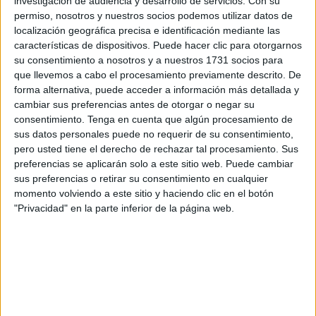
investigación de audiencia y desarrollo de servicios.
Con su
ha reiterado la
necesidad urgente
de formalizar un
permiso, nosotros y nuestros socios podemos utilizar datos de
convenio entre la Ciudad Autónoma de Ceuta y el
localización geográfica precisa e identificación mediante las
Ministerio de Educación
. El objetivo de este acuerdo es
características de dispositivos. Puede hacer clic para otorgarnos
asegurar la presencia de una
enfermera escolar en cada
su consentimiento a nosotros y a nuestros 1731 socios para
que llevemos a cabo el procesamiento previamente descrito. De
centro educativo
.
forma alternativa, puede acceder a información más detallada y
cambiar sus preferencias antes de otorgar o negar su
A través de un comunicado de prensa, la formación
consentimiento.
Tenga en cuenta que algún procesamiento de
localista ha recordado sus esfuerzos proactivos en esta
sus datos personales puede no requerir de su consentimiento,
materia al tiempo de rememorar una de las enmiendas
pero usted tiene el derecho de rechazar tal procesamiento. Sus
impulsadas por
MDyC
y logradas en los
Presupuestos de
preferencias se aplicarán solo a este sitio web. Puede cambiar
sus preferencias o retirar su consentimiento en cualquier
2024
dotada con
1.5 millones de euros
.
momento volviendo a este sitio y haciendo clic en el botón
"Privacidad" en la parte inferior de la página web.
Al respecto, han recalcado que esta partida fue concebida
como una
“medida temporal”
que permitiría la
contratación de profesionales de
enfermería escolar
mediante el
Plan de Empleo
, mientras se esperaba la
llegada de los fondos correspondientes desde el
Ministerio de Educación
.